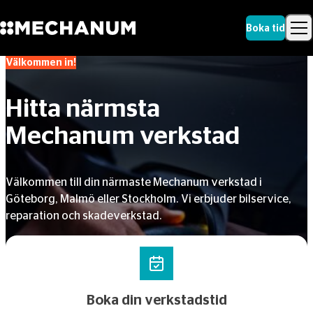
Boka tid
Välkommen in!
Sök
Skip to content
Sök
Hitta närmsta
Mechanum verkstad
Välkommen till din närmaste Mechanum verkstad i
Göteborg, Malmö eller Stockholm. Vi erbjuder bilservice,
reparation och skadeverkstad.
Boka din verkstadstid