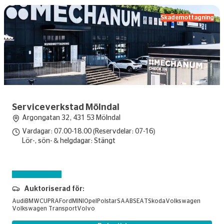
Skademottagning
Serviceverkstad Mölndal
Argongatan 32, 431 53 Mölndal
Vardagar: 07.00-18.00 (Reservdelar: 07-16)
Lör-, sön- & helgdagar: Stängt
Skadebesiktning
Auktoriserad för:
Audi
BMW
CUPRA
Ford
MINI
Opel
Polstar
SAAB
SEAT
Skoda
Volkswagen
Volkswagen Transport
Volvo