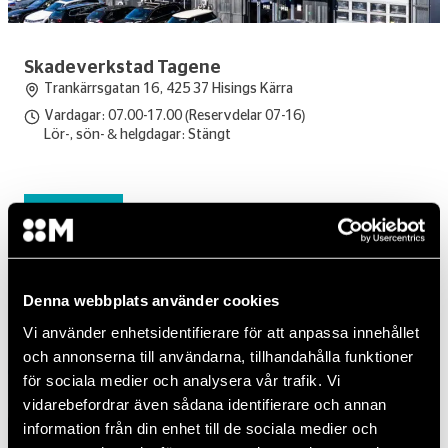
Skadeverkstad Tagene
Trankärrsgatan 16, 425 37 Hisings Kärra
Vardagar: 07.00-17.00 (Reservdelar 07-16)
Lör-, sön- & helgdagar: Stängt
Skadebesiktning
Auktoriserad för:
Audi
BMW
CUPRA
Ford
Mercedes-Benz
NIO
Opel
Polestar
MINI
SAAB
SEAT
Skoda
Volkswagen
Volkswagen Transport
Volvo
Denna webbplats använder cookies
Boka tid
Ring
Karta
Vi använder enhetsidentifierare för att anpassa innehållet
och annonserna till användarna, tillhandahålla funktioner
Skademottagning
för sociala medier och analysera vår trafik. Vi
vidarebefordrar även sådana identifierare och annan
information från din enhet till de sociala medier och