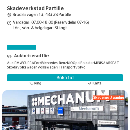
Skadeverkstad Partille
Brodalsvägen 13, 433 38 Partille
Vardagar: 07.00-18.00 (Reservdelar 07-16)
Lör-, sön- & helgdagar: Stängt
Skadebesiktning
Auktoriserad för:
Audi
BMW
CUPRA
Ford
Mercedes-Benz
NIO
Opel
Polestar
MINI
SAAB
SEAT
Skoda
Volkswagen
Volkswagen Transport
Volvo
Boka tid
Ring
Karta
Skademottagning