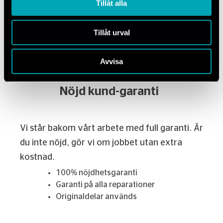
Tillåt alla
Vi går längre än andra för att säkerställa din trygghet och
bekvämlighet när du lämnar din bil hos någon av Mechanums
Tillåt urval
verkstäder.
Avvisa
Nöjd kund-garanti
Vi står bakom vårt arbete med full garanti. Är
du inte nöjd, gör vi om jobbet utan extra
kostnad.
100% nöjdhetsgaranti
Garanti på alla reparationer
Originaldelar används