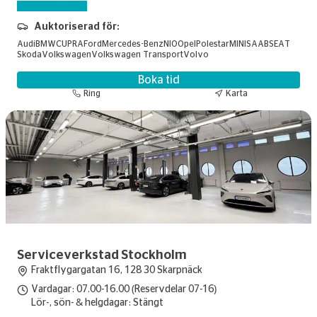
Skadebesiktning
Auktoriserad för:
Audi
BMW
CUPRA
Ford
Mercedes-Benz
NIO
Opel
Polestar
MINI
SAAB
SEAT
Skoda
Volkswagen
Volkswagen Transport
Volvo
Boka tid
Ring
Karta
Serviceverkstad Stockholm
Fraktflygargatan 16, 128 30 Skarpnäck
Vardagar: 07.00-16.00 (Reservdelar 07-16)
Lör-, sön- & helgdagar: Stängt