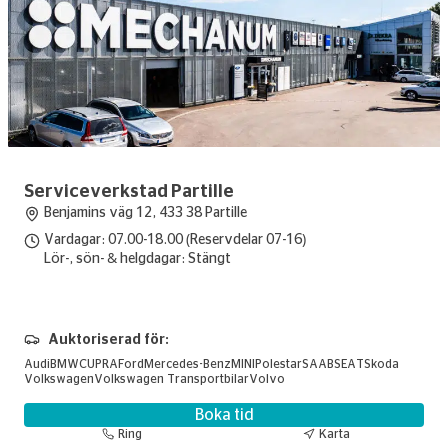
Serviceverkstad Partille
Benjamins väg 12, 433 38 Partille
Vardagar: 07.00-18.00 (Reservdelar 07-16)
Lör-, sön- & helgdagar: Stängt
Auktoriserad för:
Audi
BMW
CUPRA
Ford
Mercedes-Benz
MINI
Polestar
SAAB
SEAT
Skoda
Volkswagen
Volkswagen Transportbilar
Volvo
Boka tid
Ring
Karta