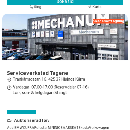
Boka tid
Ring
Karta
Skademottagning
Serviceverkstad Tagene
Trankärrsgatan 16, 425 37 Hisings Kärra
Vardagar: 07.00-17.00 (Reservdelar 07-16)
Lör-, sön- & helgdagar: Stängt
Skadebesiktning
Auktoriserad för:
Audi
BMW
CUPRA
Polestar
MINI
NIO
SAAB
SEAT
Skoda
Volkswagen