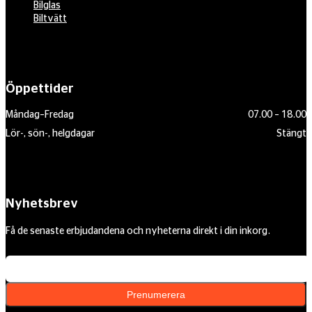
Bilglas
Biltvätt
Öppettider
Måndag–Fredag
07.00 – 18.00
Lör-, sön-, helgdagar
Stängt
Nyhetsbrev
Få de senaste erbjudandena och nyheterna direkt i din inkorg.
Din e-postadress
Prenumerera