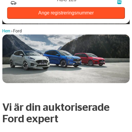
SE
Ange registreringsnummer
Hem
›
Ford
Vi är din auktoriserade
Ford expert