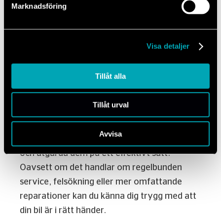
Marknadsföring
Auktoriserad Ford
Service.
Visa detaljer
Tillåt alla
Som auktoriserad verkstad arbetar våra
tekniker enligt Fords riktlinjer och använder
Tillåt urval
avancerad diagnosutrustning som är
anpassad för just din bil. Det innebär att vi
Avvisa
snabbt kan identifiera eventuella problem
och åtgärda dem på ett effektivt sätt.
Oavsett om det handlar om regelbunden
service, felsökning eller mer omfattande
reparationer kan du känna dig trygg med att
din bil är i rätt händer.