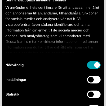
Vi använder enhetsidentifierare för att anpassa innehållet
Läs mer
och annonserna till användarna, tillhandahålla funktioner
för sociala medier och analysera vår trafik. Vi
vidarebefordrar även sådana identifierare och annan
information från din enhet till de sociala medier och
annons- och analysföretag som vi samarbetar med.
Därför ska du välja Mechanum
Dessa kan i sin tur kombinera informationen med annan
när du behöver service till din
information som du har tillhandahållit eller som de har
samlat in när du har använt deras tjänster.
Ford.
Samtyckesval
Nödvändig
Att välja rätt verkstad för din Ford service är avgörande för både
bilens prestanda och livslängd. Hos Mechanum får du tillgång till en
auktoriserad märkesverkstad där kvalitet, kunskap och trygghet står
Inställningar
i fokus. Vi är auktoriserade för att serva och reparera din Ford med
originaldelar, vilket säkerställer att bilen fortsätter att fungera precis
som tillverkaren har tänkt.
Statistik