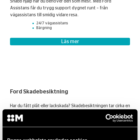
Snabb hjälp när du behöver den som mest. Med Ford
Assistans får du trygg support dygnet runt – från
vägassistans till smidig vidare resa.
24/7 vägassistans
Bärgning
Läs mer
Ford Skadebesiktning
Har du fått plåt-eller lackskada? Skadebesiktningen tar cirka en
halvtimma och utförs av vår skadetekniker som tillsammans
med dig går igenom skadorna på bilen.
Alla försäkringsbolag
Vänta på plats
Göteborg & Malmö
Denna webbplats använder cookies