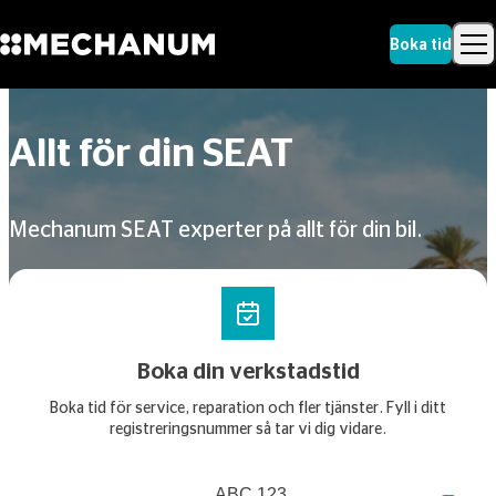
Boka tid
Sök
Skip to content
Sök
Allt för din SEAT
Mechanum SEAT experter på allt för din bil.
Boka din verkstadstid
Boka tid för service, reparation och fler tjänster. Fyll i ditt
registreringsnummer så tar vi dig vidare.
Registreringsnummer