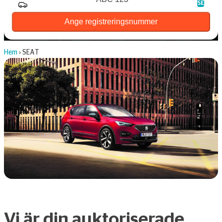
SE
Ange registreringsnummer
Hem
›
SEAT
Vi är din auktoriserade