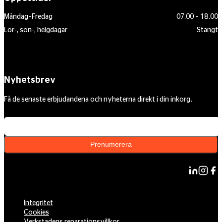
Måndag–Fredag
07.00 – 18.00
Lör-, sön-, helgdagar
Stängt
Nyhetsbrev
Få de senaste erbjudandena och nyheterna direkt i din inkorg.
Din e-postadress
Prenumerera
Integritet
Cookies
Verkstadens reparationsvillkor