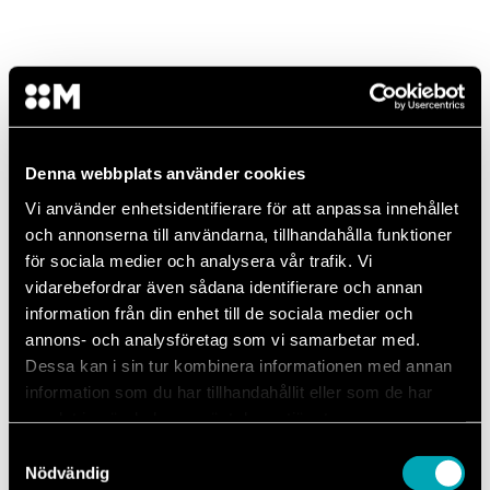
SEAT Skadebesiktning
Har du fått plåt-eller lackskada? Skadebesiktningen tar cirka en
Denna webbplats använder cookies
halvtimma och utförs av vår skadetekniker som tillsammans
med dig går igenom skadorna på bilen.
Vi använder enhetsidentifierare för att anpassa innehållet
och annonserna till användarna, tillhandahålla funktioner
Alla försäkringsbolag
Vänta på plats
för sociala medier och analysera vår trafik. Vi
Göteborg & Malmö
vidarebefordrar även sådana identifierare och annan
information från din enhet till de sociala medier och
Läs mer
annons- och analysföretag som vi samarbetar med.
Dessa kan i sin tur kombinera informationen med annan
information som du har tillhandahållit eller som de har
samlat in när du har använt deras tjänster.
Samtyckesval
Därför ska du välja Mechanum
Nödvändig