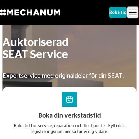
Boka tid
Sök
Skip to content
Sök
Auktoriserad
SEAT Service
Expertservice med originaldelar för din SEAT.
Boka din verkstadstid
Boka tid för service, reparation och fler tjänster. Fyll i ditt
registreringsnummer så tar vi dig vidare.