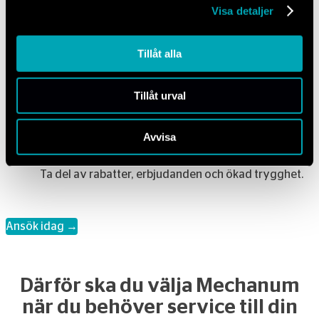
Samla bonus varje gång du handlar, oavsett var.
Visa detaljer
Tillåt alla
Ingen årsavgift
Använd kortet utan fasta avgifter.
Tillåt urval
Avvisa
Extra förmåner
Ta del av rabatter, erbjudanden och ökad trygghet.
Ansök idag →
Därför ska du välja Mechanum
när du behöver service till din