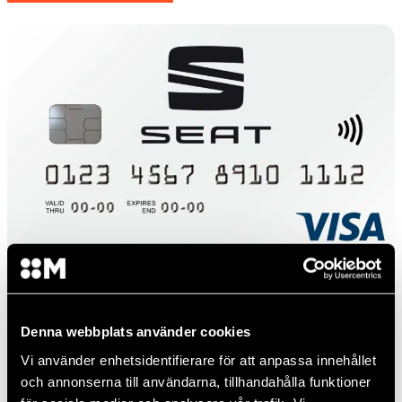
Betala med ditt alldeles
Denna webbplats använder cookies
Vi använder enhetsidentifierare för att anpassa innehållet
egna SEATkort VISA.
och annonserna till användarna, tillhandahålla funktioner