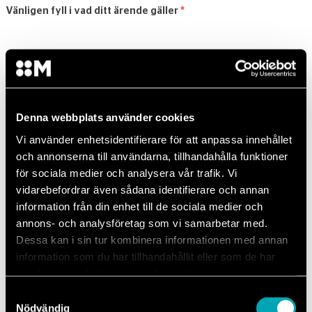
Vänligen fyll i vad ditt ärende gäller
*
Denna webbplats använder cookies
Vi använder enhetsidentifierare för att anpassa innehållet
och annonserna till användarna, tillhandahålla funktioner
för sociala medier och analysera vår trafik. Vi
Skicka
vidarebefordrar även sådana identifierare och annan
information från din enhet till de sociala medier och
annons- och analysföretag som vi samarbetar med.
Dessa kan i sin tur kombinera informationen med annan
information som du har tillhandahållit eller som de har
samlat in när du har använt deras tjänster.
Samtyckesval
Nödvändig