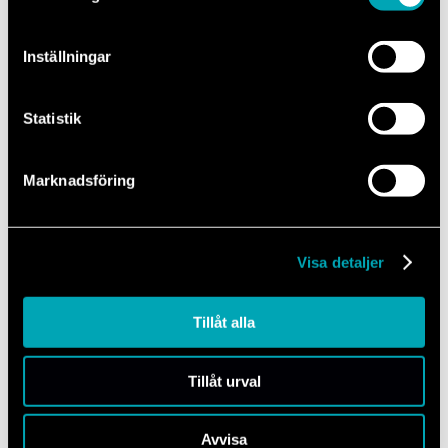
Kontakta oss
Inställningar
010-516 80 00
Vardagar 07.00-18.00
Statistik
Marknadsföring
Visa detaljer
E-post
info@mechanum.com
Tillåt alla
Svar inom 24 timmar
Tillåt urval
Avvisa