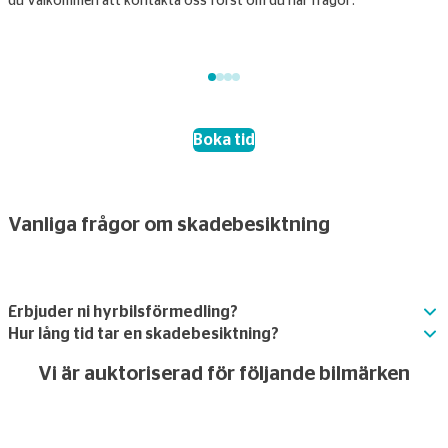
du välkommen att kontakta oss först om du har frågor.
p
s
Boka tid
Vanliga frågor om skadebesiktning
Erbjuder ni hyrbilsförmedling?
Hur lång tid tar en skadebesiktning?
Vi är auktoriserad för följande bilmärken