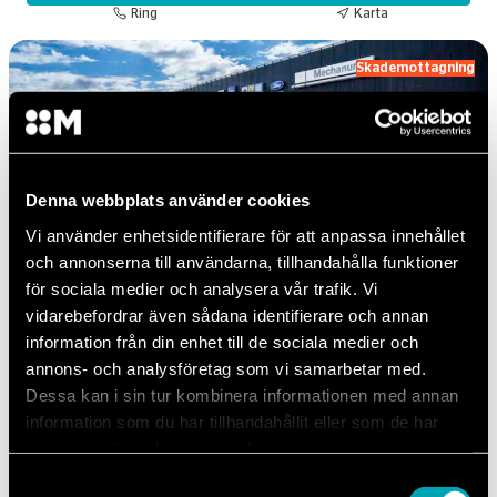
Ring
Karta
Skademottagning
Denna webbplats använder cookies
Vi använder enhetsidentifierare för att anpassa innehållet
och annonserna till användarna, tillhandahålla funktioner
Skadeverkstad Malmö
för sociala medier och analysera vår trafik. Vi
Västkustvägen 17, 211 24 Malmö
vidarebefordrar även sådana identifierare och annan
Vardagar: 06.30-18.00 (Reservdelar 07-16)
information från din enhet till de sociala medier och
Lör-, sön- & helgdagar: Stängt
annons- och analysföretag som vi samarbetar med.
Avvikande öppettider
6/7–7/8 Sommaröppettider: 06.30–17.00
Dessa kan i sin tur kombinera informationen med annan
information som du har tillhandahållit eller som de har
samlat in när du har använt deras tjänster.
Skadebesiktning
Samtyckesval
Auktoriserad för: