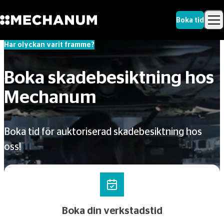
Boka tid
Har olyckan varit framme?
Sök
Skip to content
Sök
Boka skadebesiktning hos
Mechanum
Boka tid för auktoriserad skadebesiktning hos
oss!
Boka din verkstadstid