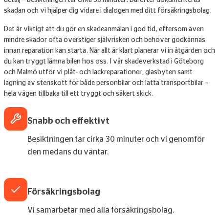
detalj – besiktningen tar cirka 30 minuter. Därefter dokumenteras
skadan och vi hjälper dig vidare i dialogen med ditt försäkringsbolag.
Det är viktigt att du gör en skadeanmälan i god tid, eftersom även
mindre skador ofta överstiger självrisken och behöver godkännas
innan reparation kan starta. När allt är klart planerar vi in åtgärden och
du kan tryggt lämna bilen hos oss. I vår skadeverkstad i Göteborg
och Malmö utför vi plåt- och lackreparationer, glasbyten samt
lagning av stenskott för både personbilar och lätta transportbilar –
hela vägen tillbaka till ett tryggt och säkert skick.
Snabb och effektivt
Besiktningen tar cirka 30 minuter och vi genomför
den medans du väntar.
Försäkringsbolag
Vi samarbetar med alla försäkringsbolag.