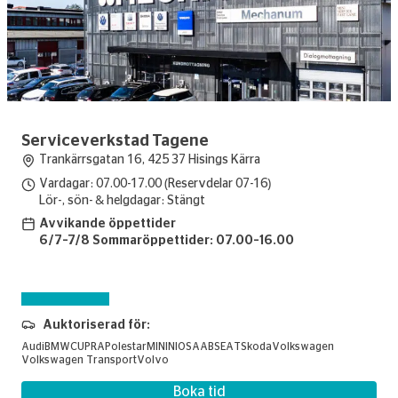
Serviceverkstad Tagene
Trankärrsgatan 16, 425 37 Hisings Kärra
Vardagar: 07.00-17.00 (Reservdelar 07-16)
Lör-, sön- & helgdagar: Stängt
Avvikande öppettider
6/7–7/8 Sommaröppettider: 07.00–16.00
Skadebesiktning
Auktoriserad för:
Audi
BMW
CUPRA
Polestar
MINI
NIO
SAAB
SEAT
Skoda
Volkswagen
Volkswagen Transport
Volvo
Boka tid