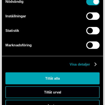
Nödvändig
Audi
BMW
CUPRA
Ford
Mercedes-Benz
NIO
Opel
Polestar
MINI
SAAB
SEAT
Skoda
Volkswagen
Volkswagen Transport
Volvo
Inställningar
Boka tid
Ring
Karta
Statistik
Fota skadan – vi fixar resten
Marknadsföring
Visa detaljer
Tillåt alla
Tillåt urval