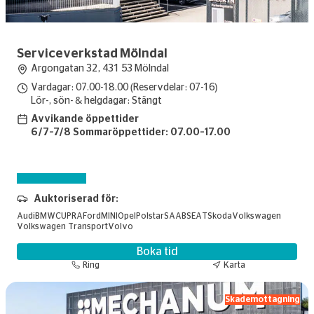
Serviceverkstad Mölndal
Argongatan 32, 431 53 Mölndal
Vardagar: 07.00-18.00 (Reservdelar: 07-16)
Lör-, sön- & helgdagar: Stängt
Avvikande öppettider
6/7–7/8 Sommaröppettider: 07.00–17.00
Skadebesiktning
Auktoriserad för:
Audi
BMW
CUPRA
Ford
MINI
Opel
Polstar
SAAB
SEAT
Skoda
Volkswagen
Volkswagen Transport
Volvo
Boka tid
Ring
Karta
Skademottagning