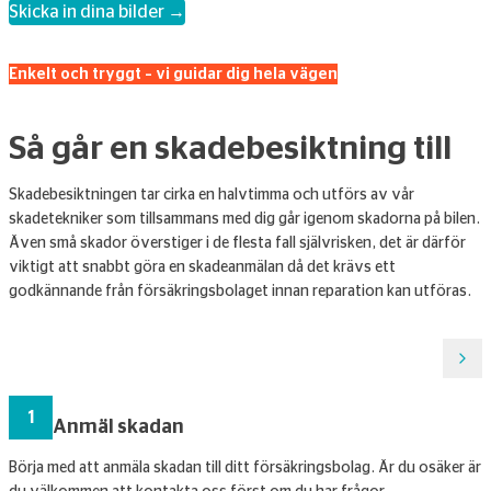
Skicka in dina bilder →
Enkelt och tryggt – vi guidar dig hela vägen
Så går en skadebesiktning till
Skadebesiktningen tar cirka en halvtimma och utförs av vår
skadetekniker som tillsammans med dig går igenom skadorna på bilen.
Även små skador överstiger i de flesta fall självrisken, det är därför
viktigt att snabbt göra en skadeanmälan då det krävs ett
godkännande från försäkringsbolaget innan reparation kan utföras.
1
Anmäl skadan
Börja med att anmäla skadan till ditt försäkringsbolag. Är du osäker är
B