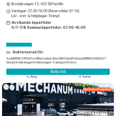
Brodalsvägen 13, 433 38 Partille
Vardagar: 07.00-18.00 (Reservdelar 07-16)
Lör-, sön- & helgdagar: Stängt
Avvikande öppettider
6/7–7/8 Sommaröppettider: 07.00–16.00
Skadebesiktning
Auktoriserad för:
Audi
BMW
CUPRA
Ford
Mercedes-Benz
NIO
Opel
Polestar
MINI
SAAB
SEAT
Skoda
Volkswagen
Volkswagen Transport
Volvo
Boka tid
Ring
Karta
Skademottagning