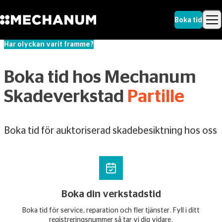
Boka tid
Har olyckan varit framme?
Sök
Skip to content
Sök
Boka tid hos Mechanum
Skadeverkstad
Partille
Boka tid för auktoriserad skadebesiktning hos oss
Boka din verkstadstid
Boka tid för service, reparation och fler tjänster. Fyll i ditt
registreringsnummer så tar vi dig vidare.