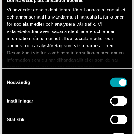
Denna webbplats använder cookies
If-certifierad verkstad
Vi använder enhetsidentifierare för att anpassa innehållet
och annonserna till användarna, tillhandahålla funktioner
Vi har If:s fulla förtroende genom hela
för sociala medier och analysera vår trafik. Vi
handläggningen av skadan.
vidarebefordrar även sådana identifierare och annan
information från din enhet till de sociala medier och
annons- och analysföretag som vi samarbetar med.
Dessa kan i sin tur kombinera informationen med annan
Enkelt och tryggt – vi guidar dig hela vägen
information som du har tillhandahållit eller som de har
samlat in när du har använt deras tjänster.
Så går en skadebesiktning till
Samtyckesval
Nödvändig
hos Skadeverkstad Partille
Skadebesiktningen tar cirka en halvtimma och utförs av vår
Inställningar
skadetekniker som tillsammans med dig går igenom skadorna på bilen.
Även små skador överstiger i de flesta fall självrisken, det är därför
Statistik
viktigt att snabbt göra en skadeanmälan då det krävs ett
godkännande från försäkringsbolaget innan reparation kan utföras.