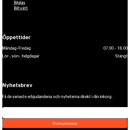
Bilglas
Biltvätt
Öppettider
Måndag–Fredag
07.00 – 18.00
Lör-, sön-, helgdagar
Stängt
Nyhetsbrev
Få de senaste erbjudandena och nyheterna direkt i din inkorg.
Din e-postadress
Prenumerera