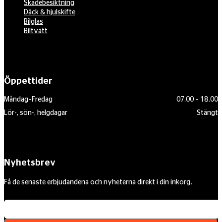
Skadebesiktning
Däck & hjulskifte
Bilglas
Biltvätt
Öppettider
Måndag–Fredag
07.00 – 18.00
Lör-, sön-, helgdagar
Stängt
Nyhetsbrev
Få de senaste erbjudandena och nyheterna direkt i din inkorg.
Din e-postadress