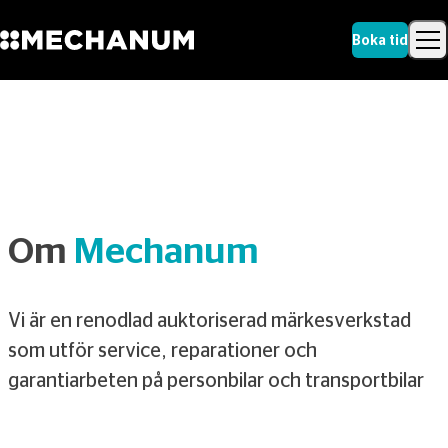
Boka tid
Sök
Skip to content
Sök
Om
Mechanum
Vi är en renodlad auktoriserad märkesverkstad
som utför service, reparationer och
garantiarbeten på personbilar och transportbilar
.