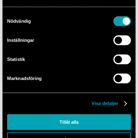
samlat in när du har använt deras tjänster.
Samtyckesval
Nödvändig
Om Auktorisationen
Inställningar
Läs mer
– Om Auktorisationen
Statistik
Miljö och hållbarhet
Marknadsföring
Läs mer
– Miljö och hållbarhet
Visa detaljer
Uppförandekod
Tillåt alla
Läs mer
– Uppförandekod