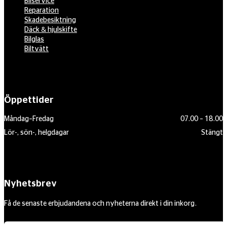
Bilservice
Reparation
Skadebesiktning
Däck & hjulskifte
Bilglas
Biltvätt
Öppettider
Måndag–Fredag
07.00 – 18.00
Lör-, sön-, helgdagar
Stängt
Nyhetsbrev
Få de senaste erbjudandena och nyheterna direkt i din inkorg.
Din e-postadress