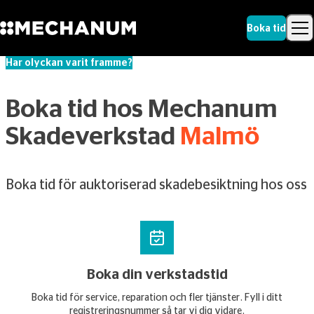
Boka tid
Har olyckan varit framme?
Sök
Skip to content
Sök
Boka tid hos Mechanum
Skadeverkstad
Malmö
Boka tid för auktoriserad skadebesiktning hos oss
Boka din verkstadstid
Boka tid för service, reparation och fler tjänster. Fyll i ditt
registreringsnummer så tar vi dig vidare.