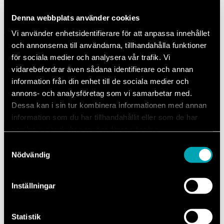
din hyrbil hos oss.
Denna webbplats använder cookies
Vi använder enhetsidentifierare för att anpassa innehållet
Fotobesiktning
och annonserna till användarna, tillhandahålla funktioner
för sociala medier och analysera vår trafik. Vi
Fotografera skadan direkt online. Nu slipper du åka
vidarebefordrar även sådana identifierare och annan
till verkstaden fler gånger än nödvändigt
information från din enhet till de sociala medier och
annons- och analysföretag som vi samarbetar med.
Dessa kan i sin tur kombinera informationen med annan
information som du har tillhandahållit eller som de har
Enkelt och tryggt – vi guidar dig hela vägen
samlat in när du har använt deras tjänster.
Samtyckesval
Nödvändig
Så går en skadebesiktning till
hos Skadeverkstad Malmö
Inställningar
Skadebesiktningen tar cirka en halvtimma och utförs av vår
skadetekniker som tillsammans med dig går igenom skadorna på bilen.
Statistik
Även små skador överstiger i de flesta fall självrisken, det är därför