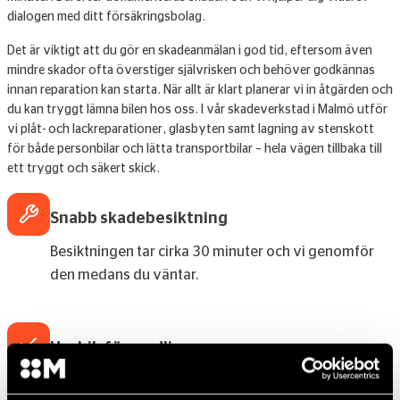
dialogen med ditt försäkringsbolag.
Det är viktigt att du gör en skadeanmälan i god tid, eftersom även
mindre skador ofta överstiger självrisken och behöver godkännas
innan reparation kan starta. När allt är klart planerar vi in åtgärden och
du kan tryggt lämna bilen hos oss. I vår skadeverkstad i Malmö utför
vi plåt- och lackreparationer, glasbyten samt lagning av stenskott
för både personbilar och lätta transportbilar – hela vägen tillbaka till
ett tryggt och säkert skick.
Snabb skadebesiktning
Besiktningen tar cirka 30 minuter och vi genomför
den medans du väntar.
Hyrbilsförmedling
Behöver du hyrbild under tiden? Hämta och lämna