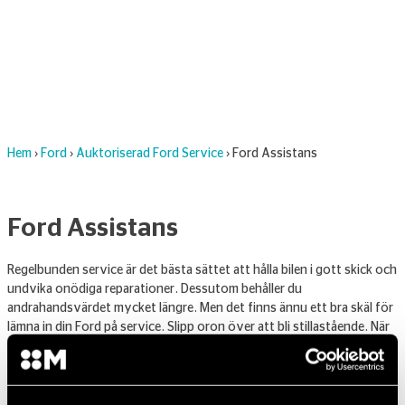
Hem
›
Ford
›
Auktoriserad Ford Service
›
Ford Assistans
Ford Assistans
Regelbunden service är det bästa sättet att hålla bilen i gott skick och
undvika onödiga reparationer. Dessutom behåller du
andrahandsvärdet mycket längre. Men det finns ännu ett bra skäl för
lämna in din Ford på service. Slipp oron över att bli stillastående. När
du servar din bil hos en auktoriserad Fordverkstad ingår kostnadsfri
vägassistans. Skulle du råka ut för missöde kontaktar du Ford
Assistans. Det gäller alla Fordbilar, oavsett ålder och milantal.