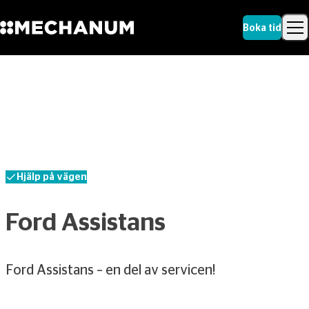
Boka tid
Sök
Skip to content
Sök
Hjälp på vägen
Ford Assistans
Ford Assistans – en del av servicen!