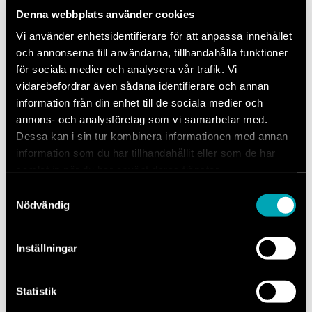
Ford Assistans är tillgängligt 24 timmar om dygnet året runt och är
Denna webbplats använder cookies
bara ett telefonsamtal bort var du än är i Europa.
Vi använder enhetsidentifierare för att anpassa innehållet
Vad ingår i Ford Assistans?
och annonserna till användarna, tillhandahålla funktioner
för sociala medier och analysera vår trafik. Vi
Vägassistans, inte bara i Sverige utan i princip i hela
vidarebefordrar även sådana identifierare och annan
Europa.
information från din enhet till de sociala medier och
Reparation på stället (om det är möjligt).
annons- och analysföretag som vi samarbetar med.
Bärgning till närmaste auktoriserade Fordverkstad.
Dessa kan i sin tur kombinera informationen med annan
information som du har tillhandahållit eller som de har
Hjälp med hyrbil eller annat färdmedel, så du kan
samlat in när du har använt deras tjänster.
fortsätta din resa.
Samtyckesval
Hotellövernattning om resan inte kan fortsätta
Nödvändig
samma dag.
Inställningar
Kontakta Ford Assistans
Statistik
Ford Assistans når du på telefon: