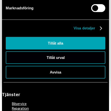
Från Sverige: 0771-81 80 00
Marknadsföring
Från utlandet: +46 771-81 80 00
– Kontakta Ford Assistans
Kontakta här
Visa detaljer
Tillåt alla
Din pålitliga partner för professionell bilservice och reparationer.
Tillåt urval
Mechanum Sverige AB
556742-0418
010-516 80 00
Avvisa
info@mechanum.com
Tjänster
Bilservice
Reparation