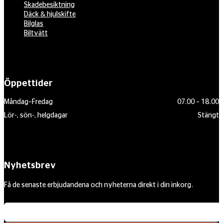
Skadebesiktning
Däck & hjulskifte
Bilglas
Biltvätt
Öppettider
Måndag–Fredag
07.00 – 18.00
Lör-, sön-, helgdagar
Stängt
Nyhetsbrev
Få de senaste erbjudandena och nyheterna direkt i din inkorg.
Din e-postadress