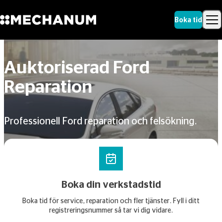
Boka tid
Sök
Skip to content
Sök
Auktoriserad Ford
Reparation
Professionell Ford reparation och felsökning.
Boka din verkstadstid
Boka tid för service, reparation och fler tjänster. Fyll i ditt
registreringsnummer så tar vi dig vidare.