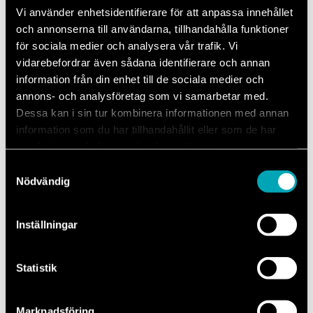
Vi använder enhetsidentifierare för att anpassa innehållet
och annonserna till användarna, tillhandahålla funktioner
för sociala medier och analysera vår trafik. Vi
Därför ska du välja Mechanum
vidarebefordrar även sådana identifierare och annan
när du behöver reparera din
information från din enhet till de sociala medier och
Ford.
annons- och analysföretag som vi samarbetar med.
Dessa kan i sin tur kombinera informationen med annan
information som du har tillhandahållit eller som de har
Att välja rätt verkstad för din Ford reparation är avgörande för både
samlat in när du har använt deras tjänster.
bilens säkerhet och funktion. Hos Mechanum får du hjälp av en
auktoriserad märkesverkstad där kvalitet, kunskap och trygghet står
Samtyckesval
i fokus. Vi är auktoriserade för att reparera din Volkswagen med
Nödvändig
originaldelar, vilket säkerställer att bilen återställs enligt tillverkarens
höga krav och standarder.
Inställningar
Statistik
Auktoriserad Ford
Reparation.
Marknadsföring