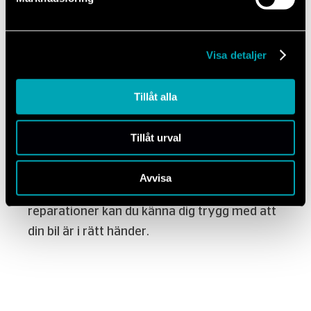
Som auktoriserad verkstad arbetar våra
Visa detaljer
tekniker enligt Fords riktlinjer och använder
avancerad diagnosutrustning som är
Tillåt alla
anpassad för just din bil. Det innebär att vi
snabbt kan identifiera eventuella problem
Tillåt urval
och åtgärda dem på ett effektivt sätt.
Oavsett om det handlar om regelbunden
Avvisa
service, felsökning eller mer omfattande
reparationer kan du känna dig trygg med att
din bil är i rätt händer.