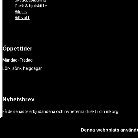
Skadebesiktning
Däck & hjulskifte
Bilglas
Biltvätt
Öppettider
Måndag–Fredag
Lör-, sön-, helgdagar
Nyhetsbrev
Få de senaste erbjudandena och nyheterna direkt i din inkorg.
Din e-postadress
Denna webbplats använde