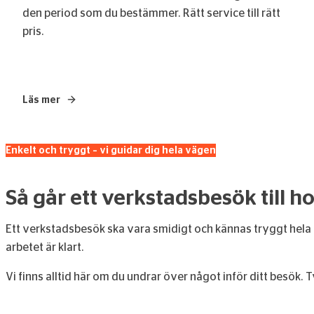
den period som du bestämmer. Rätt service till rätt
pris.
Läs mer
– MINI Service Inclusive
Enkelt och tryggt – vi guidar dig hela vägen
Så går ett verkstadsbesök till
Ett verkstadsbesök ska vara smidigt och kännas tryggt hela vä
arbetet är klart.
Vi finns alltid här om du undrar över något inför ditt besök. T