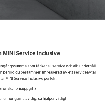
n MINI Service Inclusive
 engångssumma som täcker all service och allt underhåll
n period du bestämmer. Intresserad av ett serviceavtal
å är MINI Service Inclusive perfekt.
er önskar prisuppgift?
eller hör gärna av dig, så hjälper vi dig!