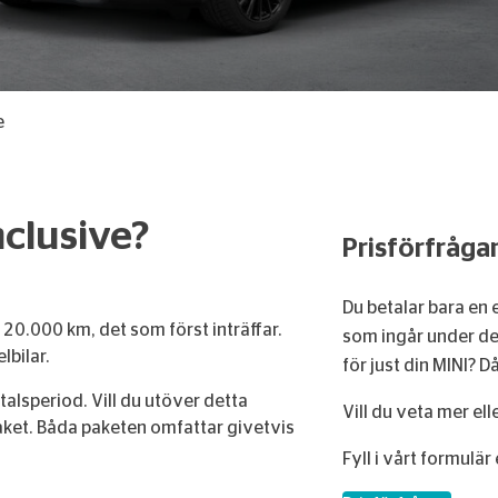
e
nclusive?
Prisförfråga
Du betalar bara en
120.000 km, det som först inträffar.
som ingår under de
lbilar.
för just din MINI? D
talsperiod. Vill du utöver detta
Vill du veta mer ell
paket. Båda paketen omfattar givetvis
Fyll i vårt formulär 