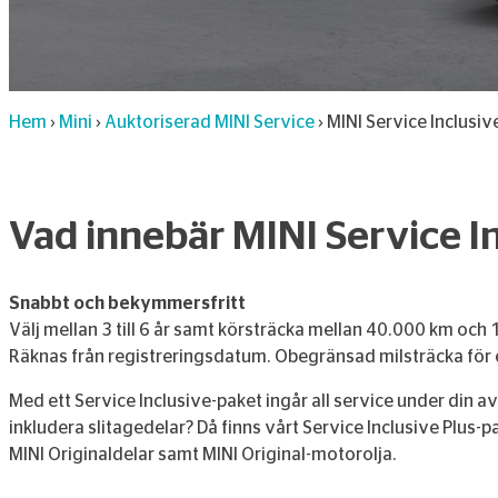
Hem
›
Mini
›
Auktoriserad MINI Service
›
MINI Service Inclusiv
Vad innebär MINI Service I
Snabbt och bekymmersfritt
Välj mellan 3 till 6 år samt körsträcka mellan 40.000 km och 
Räknas från registreringsdatum. Obegränsad milsträcka för e
Med ett Service Inclusive-paket ingår all service under din av
inkludera slitagedelar? Då finns vårt Service Inclusive Plus-
MINI Originaldelar samt MINI Original-motorolja.