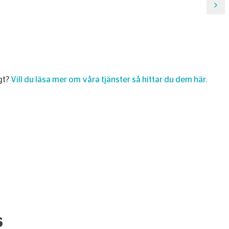
H
o
igt?
Vill du läsa mer om våra tjänster så hittar du dem här.
s