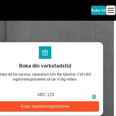
Boka tid
Sök
Boka din verkstadstid
Boka tid för service, reparation och fler tjänster. Fyll i ditt
registreringsnummer så tar vi dig vidare.
streringsnummer
SE
Ange registreringsnummer