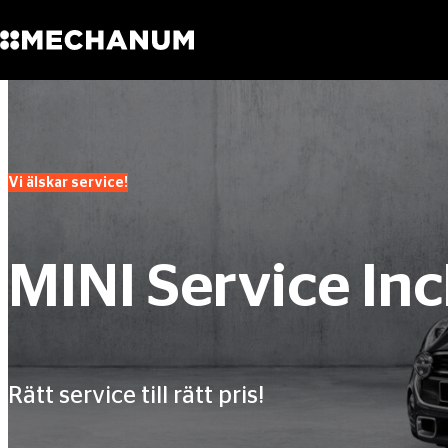
Sök
Skip to content
Vi älskar service!
MINI Service Inc
Rätt service till rätt pris!