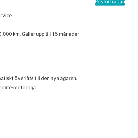
– Prisförfråg
Prisförfrågan
rvice.
00.000 km. Gäller upp till 15 månader
iskt överlåts till den nya ägaren.
nglife-motorolja.