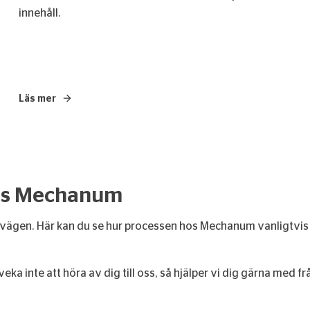
innehåll.
Läs mer
– MINI Appen
 hos Mechanum
gen. Här kan du se hur processen hos Mechanum vanligtvis ser ut
veka inte att höra av dig till oss, så hjälper vi dig gärna med 