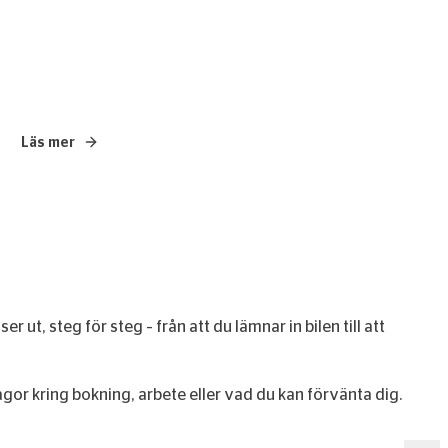
Läs mer
– MINI Vägassistans
, steg för steg – från att du lämnar in bilen till att
frågor kring bokning, arbete eller vad du kan förvänta dig.