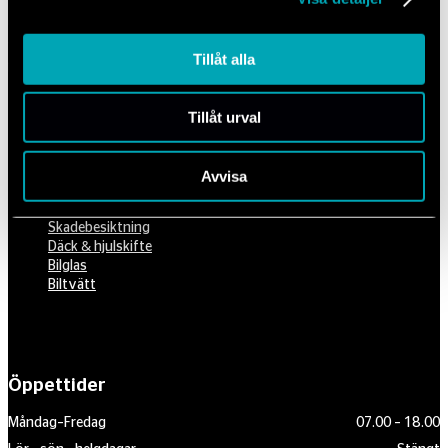
Mechanum Sverige AB
556742-0418
010-516 80 00
Tillåt alla
info@mechanum.com
Tillåt urval
Tjänster
Avvisa
Bilservice
Reparation
Skadebesiktning
Däck & hjulskifte
Bilglas
Biltvätt
Öppettider
Måndag–Fredag
07.00 – 18.00