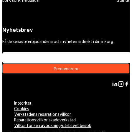
Lör-, sön-, helgdagar
Stängt
Nyhetsbrev
Få de senaste erbjudandena och nyheterna direkt i din inkorg.
Din e-postadress
Prenumerera
Integritet
Cookies
Verkstadens reparationsvillkor
Reparationsvillkor skadeverkstad
Villkor för sen avbokning/uteblivet besök