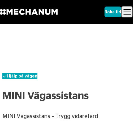
Boka tid
Sök
Skip to content
Sök
Hjälp på vägen
MINI Vägassistans
MINI Vägassistans – Trygg vidarefärd