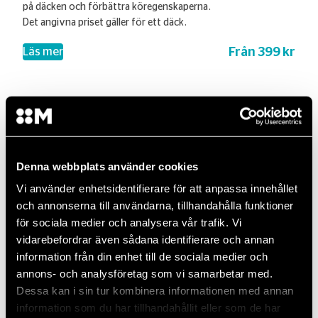
på däcken och förbättra köregenskaperna.
Det angivna priset gäller för ett däck.
Från 399 kr
– Montering & Balansering
Läs mer
Batteritest (12V-system)
Säkerställ att ditt batteri är i toppskick inför vintern! Du får
Denna webbplats använder cookies
med dig ett testprotokoll vid uthämtning av bilen. (Gäller ej
Vi använder enhetsidentifierare för att anpassa innehållet
högvoltsystem)
och annonserna till användarna, tillhandahålla funktioner
299 kr
för sociala medier och analysera vår trafik. Vi
vidarebefordrar även sådana identifierare och annan
information från din enhet till de sociala medier och
annons- och analysföretag som vi samarbetar med.
Hjulinställning
Dessa kan i sin tur kombinera informationen med annan
information som du har tillhandahållit eller som de har