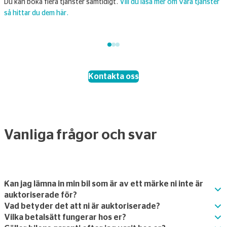
Du kan boka flera tjänster samtidigt.
Vill du läsa mer om våra tjänster
l
så hittar du dem här.
k
Kontakta oss
Vanliga frågor och svar
Kan jag lämna in min bil som är av ett märke ni inte är
auktoriserade för?
Vad betyder det att ni är auktoriserade?
Vilka betalsätt fungerar hos er?