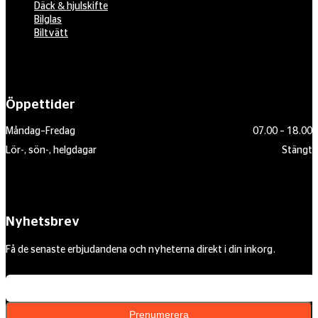
Däck & hjulskifte
Bilglas
Biltvätt
Öppettider
Måndag–Fredag
07.00 – 18.00
Lör-, sön-, helgdagar
Stängt
Nyhetsbrev
Få de senaste erbjudandena och nyheterna direkt i din inkorg.
Din e-postadress
Prenumerera