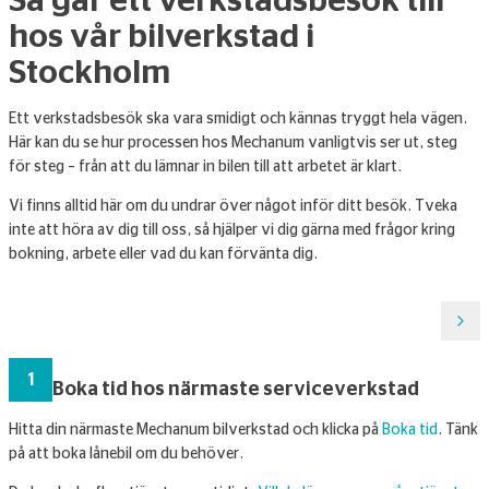
hos vår bilverkstad i
Stockholm
Ett verkstadsbesök ska vara smidigt och kännas tryggt hela vägen.
Här kan du se hur processen hos Mechanum vanligtvis ser ut, steg
för steg – från att du lämnar in bilen till att arbetet är klart.
Vi finns alltid här om du undrar över något inför ditt besök. Tveka
inte att höra av dig till oss, så hjälper vi dig gärna med frågor kring
bokning, arbete eller vad du kan förvänta dig.
1
Boka tid hos närmaste serviceverkstad
Hitta din närmaste Mechanum bilverkstad och klicka på
Boka tid
. Tänk
H
på att boka lånebil om du behöver.
ö
i