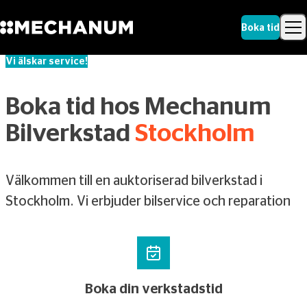
Boka tid
Vi älskar service!
Sök
Skip to content
Sök
Boka tid hos Mechanum
Bilverkstad
Stockholm
Välkommen till en auktoriserad bilverkstad i
Stockholm. Vi erbjuder bilservice och reparation
.
Boka din verkstadstid