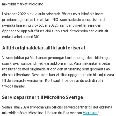
mikrobilsmärket Microlino.
I oktober 2022 blev vi auktoriserade för ett nytt bilmärke inom
premiumsegmentet för elbilar – NIO, som hade sin europeiska och
svenska lansering 7 oktober 2022. I samband med lanseringen
öppnade vi upp vår första elbilsverkstad i Stockholm där vi initialt
endast arbetar med NIO.
Alltid originaldelar, alltid auktoriserat
Vi som jobbar på Mechanum genomgår kontinuerligt de utbildningar
som krävs i samband med vår auktorisering. Våra mekaniker arbetar
uteslutande med originaldelar och den utrustning som godkänts av
din bils tillverkare. Dessutom kan vi alltid uppgradera din bils mjukvara
till den senaste versionen. Kort sagt: hos oss är du och din bil i
trygga händer.
Servicepartner till Microlino Sverige
Sedan i maj 2024 är Mechanum officiell servicepartner till det eldrivna
mikrobilsmärket Microlino. Här kan du läsa mer om
Microlino
!