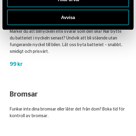
Byte nyckelbatteri
Avvisa
Märker du att bilnyckeln inte svarar som den ska? När bytte
du batteriet i nyckeln senast? Undvik att bli stående utan
fungerande nyckel till bilen. Låt oss byta batteriet – snabbt,
smidigt och prisvärt.
99 kr
Bromsar
Funkar inte dina bromsar eller låter det från dom? Boka tid för
kontroll av bromsar.