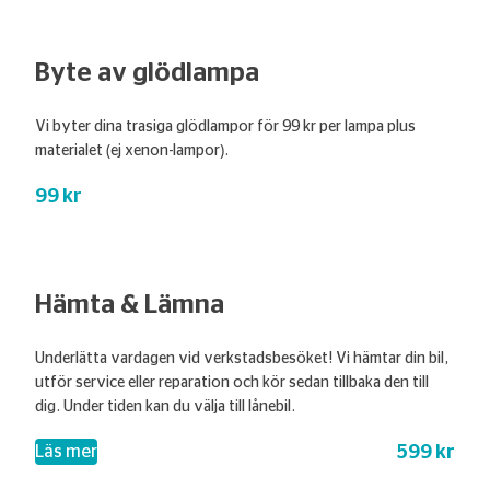
Byte av glödlampa
Vi byter dina trasiga glödlampor för 99 kr per lampa plus
materialet (ej xenon-lampor).
99 kr
Hämta & Lämna
Underlätta vardagen vid verkstadsbesöket! Vi hämtar din bil,
utför service eller reparation och kör sedan tillbaka den till
dig. Under tiden kan du välja till lånebil.
599 kr
– Hämta & Lämna
Läs mer