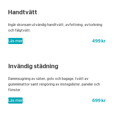
Handtvätt
Ingår skonsam utvändig handtvätt, avfettning, avtorkning
och fälgtvätt.
499 kr
– Handtvätt
Läs mer
Invändig städning
Dammsugning av säten, golv och bagage, tvätt av
gummimattor samt rengöring av instegslister, paneler och
fönster.
699 kr
– Invändig städning
Läs mer