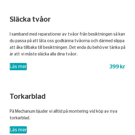
Släcka tvåor
I samband med reparationer av tvåor från besiktningen så kan
du passa på att låta oss godkänna tvåorna och därmed slippa
att åka tillbaka till besiktningen. Det enda du behöver tänka på
är att vi måste släcka alla dina tvåor.
399 kr
– Släcka tvåor
Läs mer
Torkarblad
På Mechanum bjuder vi alltid på montering vid köp av nya
torkarblad.
– Torkarblad
Läs mer