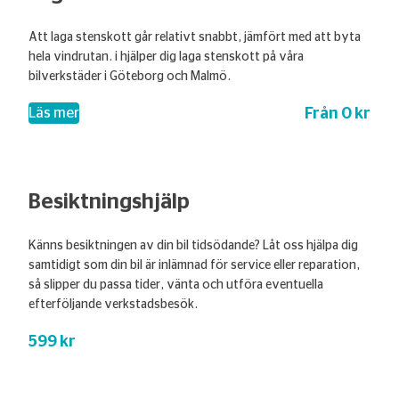
Att laga stenskott går relativt snabbt, jämfört med att byta
hela vindrutan. i hjälper dig laga stenskott på våra
bilverkstäder i Göteborg och Malmö.
Från 0 kr
– Laga stenskott
Läs mer
Besiktningshjälp
Känns besiktningen av din bil tidsödande? Låt oss hjälpa dig
samtidigt som din bil är inlämnad för service eller reparation,
så slipper du passa tider, vänta och utföra eventuella
efterföljande verkstadsbesök.
599 kr