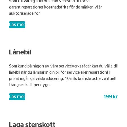
Som fullvärdig auktoriserad verkstad utför vi
garantireparationer kostnadsfritt för de märken vi är
auktoriserade för
– Garantireparationer
Läs mer
Lånebil
Som kund på någon av våra serviceverkstäder kan du välja till
lånebil när du lämnar in din bil för service eller reparation! I
priset ingår självriskreducering, 10 mils bränsle och eventuell
trängselskatt per dygn.
199 kr
– Lånebil
Läs mer
Laga stenskott