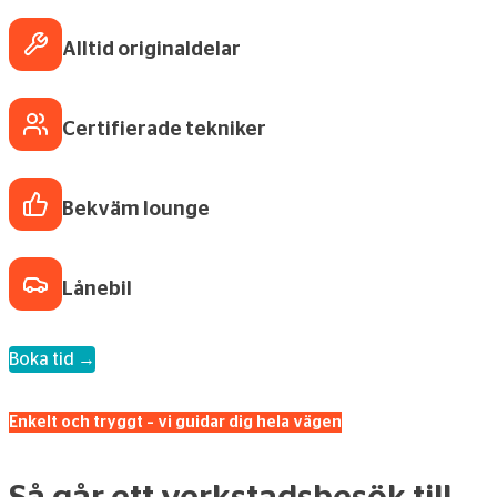
Alltid originaldelar
Certifierade tekniker
Bekväm lounge
Lånebil
Boka tid →
Enkelt och tryggt – vi guidar dig hela vägen
Så går ett verkstadsbesök till