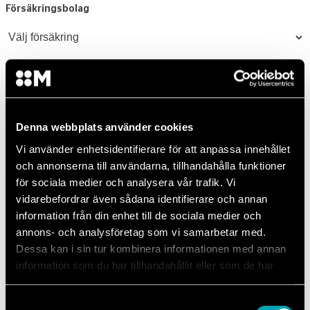
Försäkringsbolag
UPPSKATTAD KOSTNAD
—
Denna webbplats använder cookies
Vi använder enhetsidentifierare för att anpassa innehållet
Välj försäkringsbolag för att se din uppskattade kostnad.
och annonserna till användarna, tillhandahålla funktioner
för sociala medier och analysera vår trafik. Vi
Boka
vidarebefordrar även sådana identifierare och annan
information från din enhet till de sociala medier och
annons- och analysföretag som vi samarbetar med.
Vanliga frågor och svar
Dessa kan i sin tur kombinera informationen med annan
information som du har tillhandahållit eller som de har
samlat in när du har använt deras tjänster.
Samtyckesval