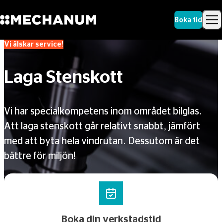
Boka tid
Vi älskar service!
Sök
Skip to content
Sök
Laga Stenskott
Vi har specialkompetens inom området bilglas.
Att laga stenskott går relativt snabbt, jämfört
med att byta hela vindrutan. Dessutom är det
bättre för miljön!
Boka din verkstadstid