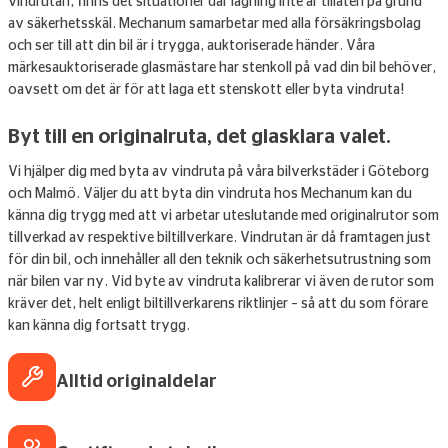
vindrutan, finns det situationer där lagning inte är tillåten på grund
av säkerhetsskäl. Mechanum samarbetar med alla försäkringsbolag
och ser till att din bil är i trygga, auktoriserade händer. Våra
märkesauktoriserade glasmästare har stenkoll på vad din bil behöver,
oavsett om det är för att laga ett stenskott eller byta vindruta!
Byt till en originalruta, det glasklara valet.
Vi hjälper dig med byta av vindruta på våra bilverkstäder i Göteborg
och Malmö. Väljer du att byta din vindruta hos Mechanum kan du
känna dig trygg med att vi arbetar uteslutande med originalrutor som
tillverkad av respektive biltillverkare. Vindrutan är då framtagen just
för din bil, och innehåller all den teknik och säkerhetsutrustning som
när bilen var ny. Vid byte av vindruta kalibrerar vi även de rutor som
kräver det, helt enligt biltillverkarens riktlinjer – så att du som förare
kan känna dig fortsatt trygg.
Alltid originaldelar