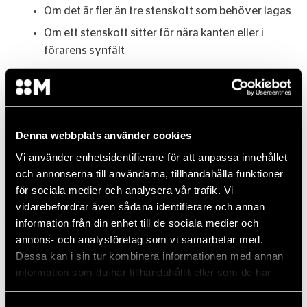
Om det är fler än tre stenskott som behöver lagas
Om ett stenskott sitter för nära kanten eller i
förarens synfält
Att laga stenskott är snällare mot plånboken och miljön. Men det är
inte alltid möjligt att laga ett stenskott – exempelvis om skadan är för
stor, för djup eller sitter på ett känsligt ställe. I sådana fall måste
vindrutan bytas för att säkerställa hållbarhet och trafiksäkerhet. En
Denna webbplats använder cookies
hel och klar vindruta är avgörande för att ge föraren bästa möjliga
sikt och skydd!
Vi använder enhetsidentifierare för att anpassa innehållet
och annonserna till användarna, tillhandahålla funktioner
för sociala medier och analysera vår trafik. Vi
vidarebefordrar även sådana identifierare och annan
Vad kostar det?
information från din enhet till de sociala medier och
annons- och analysföretag som vi samarbetar med.
Dessa kan i sin tur kombinera informationen med annan
information som du har tillhandahållit eller som de har
Laga stenskott
Byta ruta
samlat in när du har använt deras tjänster.