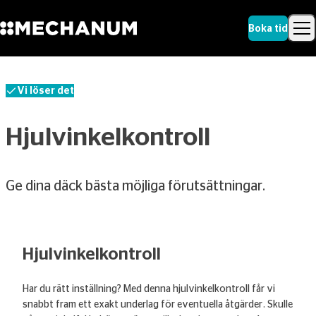
Boka tid
Sök
Skip to content
Sök
Vi löser det
Hjulvinkelkontroll
Ge dina däck bästa möjliga förutsättningar.
Hjulvinkelkontroll
Har du rätt inställning? Med denna hjulvinkelkontroll får vi
snabbt fram ett exakt underlag för eventuella åtgärder. Skulle