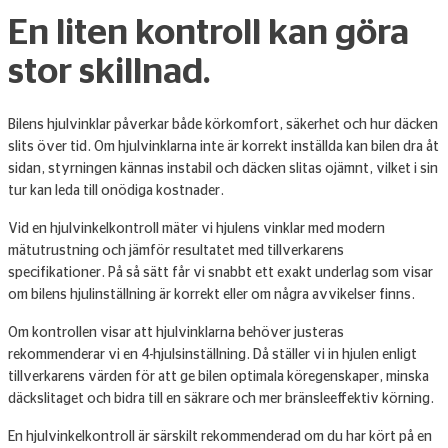
En liten kontroll kan göra
stor skillnad.
Bilens hjulvinklar påverkar både körkomfort, säkerhet och hur däcken
slits över tid. Om hjulvinklarna inte är korrekt inställda kan bilen dra åt
sidan, styrningen kännas instabil och däcken slitas ojämnt, vilket i sin
tur kan leda till onödiga kostnader.
Vid en hjulvinkelkontroll mäter vi hjulens vinklar med modern
mätutrustning och jämför resultatet med tillverkarens
specifikationer. På så sätt får vi snabbt ett exakt underlag som visar
om bilens hjulinställning är korrekt eller om några avvikelser finns.
Om kontrollen visar att hjulvinklarna behöver justeras
rekommenderar vi en 4-hjulsinställning. Då ställer vi in hjulen enligt
tillverkarens värden för att ge bilen optimala köregenskaper, minska
däckslitaget och bidra till en säkrare och mer bränsleeffektiv körning.
En hjulvinkelkontroll är särskilt rekommenderad om du har kört på en