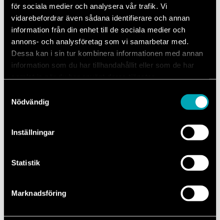
för sociala medier och analysera vår trafik. Vi
Vanliga frågor och svar
vidarebefordrar även sådana identifierare och annan
information från din enhet till de sociala medier och
annons- och analysföretag som vi samarbetar med.
Dessa kan i sin tur kombinera informationen med annan
Kan jag lämna in min bil som är av ett märke ni inte är
information som du har tillhandahållit eller som de har
auktoriserade för?
samlat in när du har använt deras tjänster.
Vad betyder det att ni är auktoriserade?
Samtyckesval
Vilka betalsätt fungerar hos er?
Nödvändig
Gäller bilens garanti efter jag varit hos er?
Erbjuder ni lånebil?
Inställningar
Vi är auktoriserad för följande bilmärken
Statistik
Marknadsföring