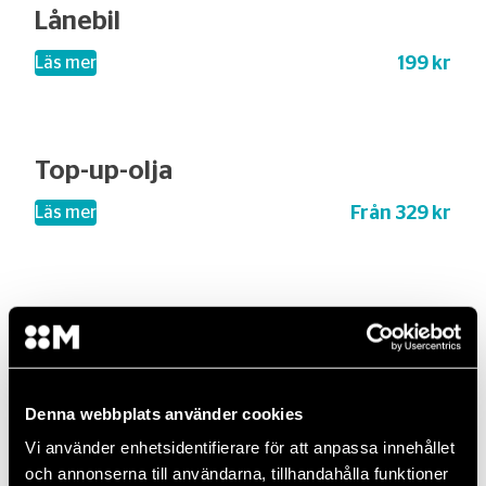
Lånebil
199 kr
– Lånebil
Läs mer
Top-up-olja
Från 329 kr
– Top-up-olja
Läs mer
Laga stenskott
Från 0 kr
– Laga stenskott
Läs mer
Denna webbplats använder cookies
Vi använder enhetsidentifierare för att anpassa innehållet
och annonserna till användarna, tillhandahålla funktioner