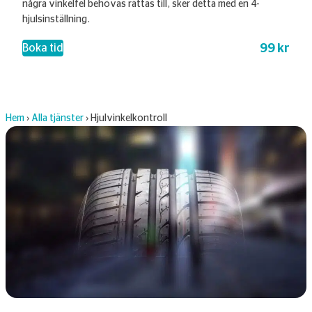
några vinkelfel behövas rättas till, sker detta med en 4-
hjulsinställning.
99 kr
– Hjulvinkelkontroll
Boka tid
Hem
›
Alla tjänster
›
Hjulvinkelkontroll