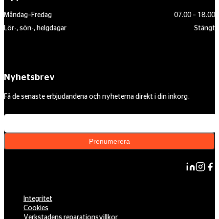
Måndag–Fredag
07.00 – 18.00
Lör-, sön-, helgdagar
Stängt
Nyhetsbrev
Få de senaste erbjudandena och nyheterna direkt i din inkorg.
Din e-postadress
Prenumerera
Integritet
Cookies
Verkstadens reparationsvillkor