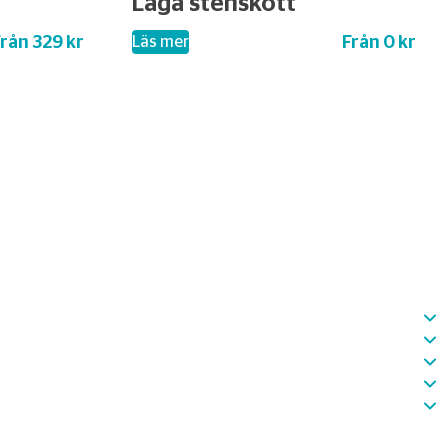
Laga stenskott
rån 329 kr
Från 0 kr
– Laga stenskott
Läs mer