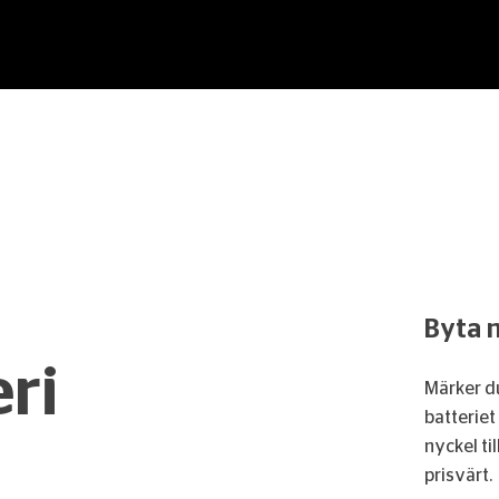
Byta 
ri
Märker du
batteriet
nyckel ti
prisvärt.