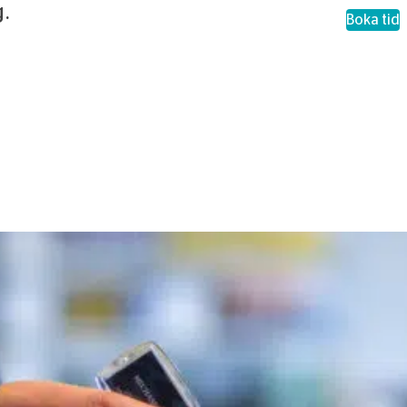
g.
– Byt
Boka tid