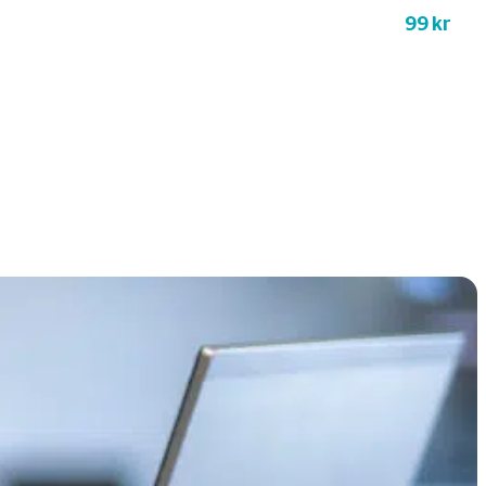
99 kr
a nyckelbatteri