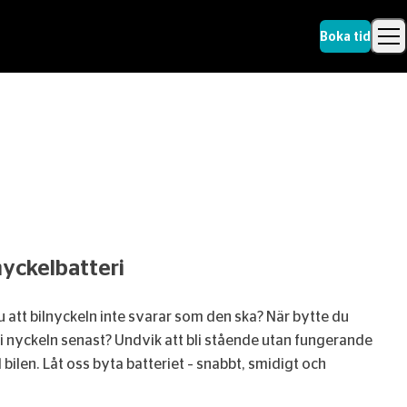
Boka tid
Sök
nyckelbatteri
 att bilnyckeln inte svarar som den ska? När bytte du
 i nyckeln senast? Undvik att bli stående utan fungerande
ll bilen. Låt oss byta batteriet – snabbt, smidigt och