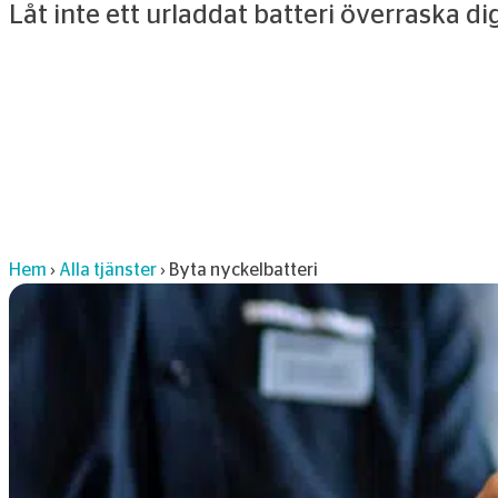
Låt inte ett urladdat batteri överraska di
Hem
›
Alla tjänster
›
Byta nyckelbatteri