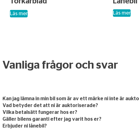
Torkarblad
Lånebil
– Lånebi
Läs mer
– Torkarblad
Läs mer
Vanliga frågor och svar
Kan jag lämna in min bil som är av ett märke ni inte är aukt
Vad betyder det att ni är auktoriserade?
Vilka betalsätt fungerar hos er?
Gäller bilens garanti efter jag varit hos er?
Erbjuder ni lånebil?