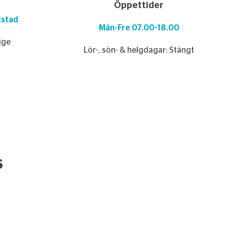
Öppettider
kstad
Mån-Fre 07.00-18.00
rige
Lör-, sön- & helgdagar: Stängt
s