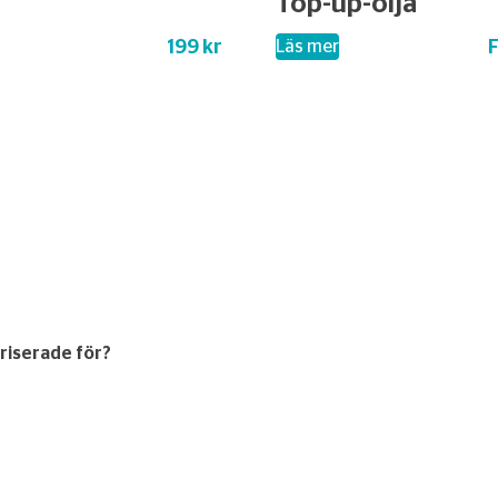
Top-up-olja
199 kr
F
l
– Top-up-olja
Läs mer
oriserade för?