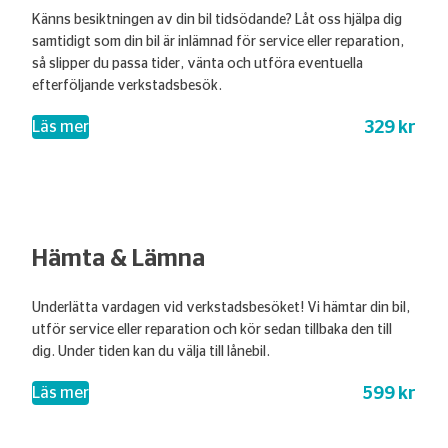
Känns besiktningen av din bil tidsödande? Låt oss hjälpa dig
samtidigt som din bil är inlämnad för service eller reparation,
så slipper du passa tider, vänta och utföra eventuella
efterföljande verkstadsbesök.
329 kr
– Top-up-olja
Läs mer
Hämta & Lämna
Underlätta vardagen vid verkstadsbesöket! Vi hämtar din bil,
utför service eller reparation och kör sedan tillbaka den till
dig. Under tiden kan du välja till lånebil.
599 kr
– Hämta & Lämna
Läs mer