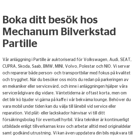
Boka ditt besök hos
Mechanum Bilverkstad
Partille
Vår anläggning i Partille är auktoriserad för Volkswagen, Audi, SEAT,
CUPRA, Skoda, Saab, BMW, MINI, Volvo, Polestar och NIO. Vi servar
och reparerar både person- och transportbilar med fokus på kvalitet
och trygghet. När du besöker oss möts du redan på parkeringen av
en mekaniker eller servicevärd, och inne i anläggningen hjälper våra
servicerådgivare dig vidare. Väntetiderna är oftast korta, men om
det blir kö bjuder vi gärna på kaffe i vår bekväma lounge. Behöver du
vara mobil under tiden kan du välja till lånebil vid service eller
reparation. Vid plåt- eller lackskador hänvisar vi till ditt
försäkringsbolag för eventuell hyrbil. Våra tekniker är kontinuerligt
utbildade enligt tillverkarnas krav och arbetar alltid med originaldelar
samt godkänd utrustning. Vi kan även uppdatera din bils mjukvara till