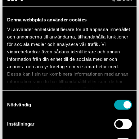
599 kr
– AC-rengöring
Läs mer
Denna webbplats använder cookies
Vi använder enhetsidentifierare för att anpassa innehållet
Montering & Balansering
och annonserna till användarna, tillhandahålla funktioner
för sociala medier och analysera vår trafik. Vi
Har du köpt nya däck? Planera in ditt däckbyte redan när du
vidarebefordrar även sådana identifierare och annan
har några millimeter kvar till lägsta tillåtna spårdjup. Passa
information från din enhet till de sociala medier och
även på att balansera däcken för att undvika onödigt slitage
annons- och analysföretag som vi samarbetar med.
på däcken och förbättra köregenskaperna.
Dessa kan i sin tur kombinera informationen med annan
Det angivna priset gäller för ett däck.
information som du har tillhandahållit eller som de har
samlat in när du har använt deras tjänster.
Från 399 kr
– Montering & Balansering
Läs mer
Samtyckesval
Nödvändig
Batteritest (12V-system)
Inställningar
Säkerställ att ditt batteri är i toppskick inför vintern! Du får