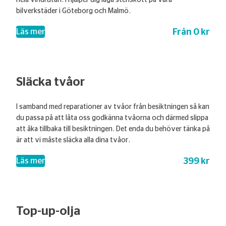
hela vindrutan. i hjälper dig laga stenskott på våra
bilverkstäder i Göteborg och Malmö.
Från 0 kr
– Laga stenskott
Läs mer
Släcka tvåor
I samband med reparationer av tvåor från besiktningen så kan
du passa på att låta oss godkänna tvåorna och därmed slippa
att åka tillbaka till besiktningen. Det enda du behöver tänka på
är att vi måste släcka alla dina tvåor.
399 kr
– Släcka tvåor
Läs mer
Top-up-olja