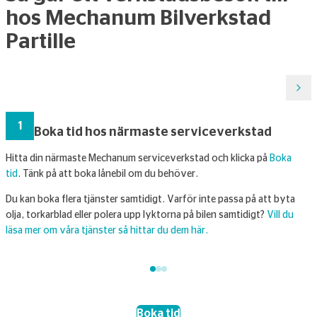
hos Mechanum Bilverkstad
Partille
1
Boka tid hos närmaste serviceverkstad
Hitta din närmaste Mechanum serviceverkstad och klicka på
Boka
H
tid
. Tänk på att boka lånebil om du behöver.
ö
i
Du kan boka flera tjänster samtidigt. Varför inte passa på att byta
l
olja, torkarblad eller polera upp lyktorna på bilen samtidigt?
Vill du
k
läsa mer om våra tjänster så hittar du dem här.
Boka tid