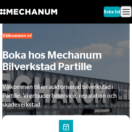
Boka tid
Sök
Skip to content
Sök
Välkommen in!
Boka hos Mechanum
Bilverkstad Partille
Välkommen till en auktoriserad bilverkstad i
Partille. Vi erbjuder bilservice, reparation och
skadeverkstad.