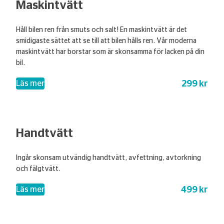
Maskintvätt
Håll bilen ren från smuts och salt! En maskintvätt är det
smidigaste sättet att se till att bilen hålls ren. Vår moderna
maskintvätt har borstar som är skonsamma för lacken på din
bil.
299 kr
– Maskintvätt
Läs mer
Handtvätt
Ingår skonsam utvändig handtvätt, avfettning, avtorkning
och fälgtvätt.
499 kr
– Handtvätt
Läs mer