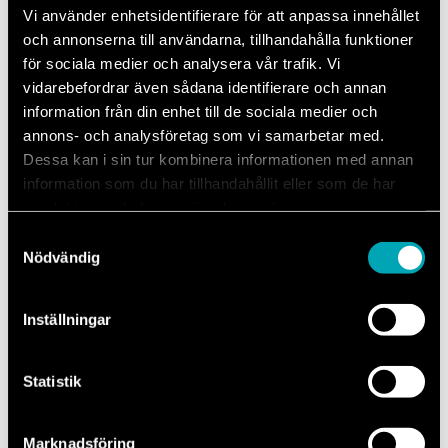
Vi använder enhetsidentifierare för att anpassa innehållet
och annonserna till användarna, tillhandahålla funktioner
för sociala medier och analysera vår trafik. Vi
vidarebefordrar även sådana identifierare och annan
information från din enhet till de sociala medier och
Sommardäck
annons- och analysföretag som vi samarbetar med.
Dessa kan i sin tur kombinera informationen med annan
Byte till sommardäck brukar vanligen ske mellan den 1:a och
information som du har tillhandahållit eller som de har
15:e april, beroende på var i Sverige man bor. Den generella
samlat in när du har använt deras tjänster.
rekommendationen är att byta till sommardäck när
temperaturen överstiger 7 plusgrader.
Samtyckesval
Nödvändig
Inställningar
Vanliga frågor och svar
Statistik
Marknadsföring