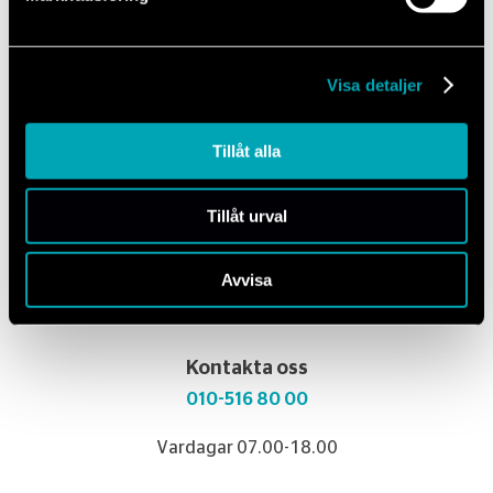
Kan jag lämna in min bil som är av ett märke ni inte är
auktoriserade för?
Vad betyder det att ni är auktoriserade?
Visa detaljer
Vilka betalsätt fungerar hos er?
Gäller bilens garanti efter jag varit hos er?
Tillåt alla
Erbjuder ni lånebil?
Tillåt urval
Avvisa
Kontakta oss
010-516 80 00
Vardagar 07.00-18.00