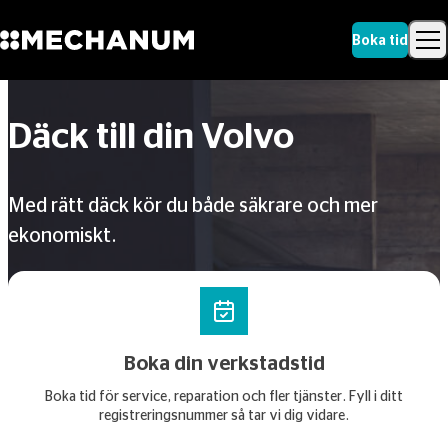
Boka tid
Sök
Skip to content
Sök
Däck till din Volvo
Med rätt däck kör du både säkrare och mer
ekonomiskt.
Boka din verkstadstid
Boka tid för service, reparation och fler tjänster. Fyll i ditt
registreringsnummer så tar vi dig vidare.