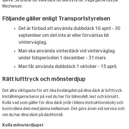
själva. Så undrar du vilka däck du ska byta till, fråga gärna oss på
Mechanum.
Följande gäller enligt Transportstyrelsen
Det är förbud att använda dubbdäck 16 april – 30
september om det inte är eller förväntas bli
vinterväglag.
Man ska använda vinterdäck vid vinterväglag
under tidsperioden 1 december – 31 mars.
Man får använda dubbdäck 1 oktober – 15 april.
Rätt lufttryck och mönsterdjup
Det allra viktigaste för att öka livslängden på dina däck är lufttryck.
Inställningarna beror på vad du har för bilmodell, last och körsätt.
Kolla vad som gäller för dina däck (står i bilens instruktionsbok) och
kontrollera dem med jämna mellanrum. Det görs även vid service och
om du har dina däck på däckhotell.
Kolla mönsterdjupet