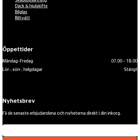
Skadebesiktning
Däck & hjulskifte
Bilglas
Biltvätt
Öppettider
Måndag–Fredag
07.00 – 18.00
Lör-, sön-, helgdagar
Stängt
Nyhetsbrev
Få de senaste erbjudandena och nyheterna direkt i din inkorg.
Din e-postadress