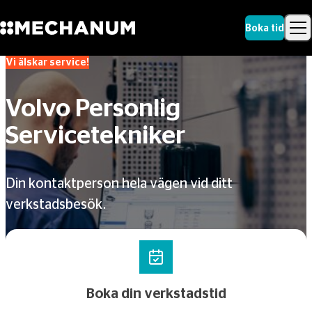
Boka tid
Vi älskar service!
Sök
Skip to content
Sök
Volvo Personlig
Servicetekniker
Din kontaktperson hela vägen vid ditt
verkstadsbesök.
Boka din verkstadstid