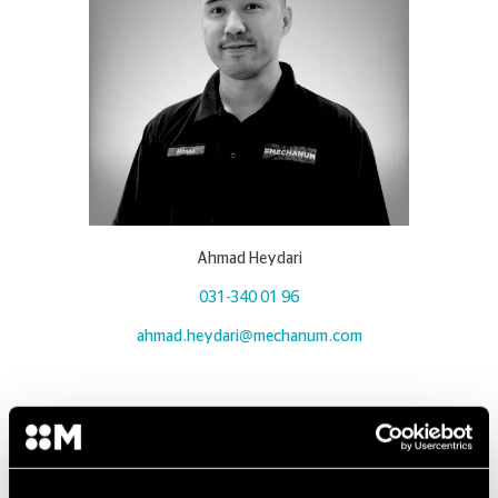
Ahmad Heydari
031-340 01 96
ahmad.heydari@mechanum.com