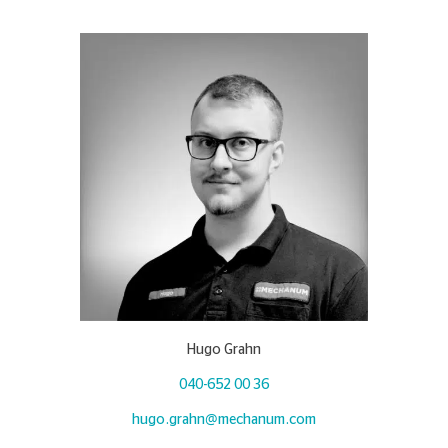
Hugo Grahn
040-652 00 36
hugo.grahn@mechanum.com