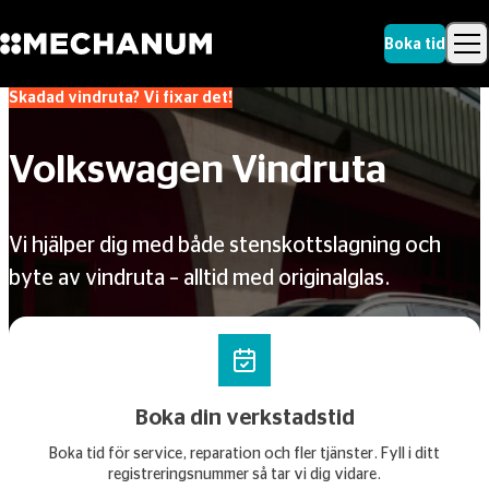
Boka tid
Skadad vindruta? Vi fixar det!
Sök
Skip to content
Sök
Volkswagen Vindruta
Vi hjälper dig med både stenskottslagning och
byte av vindruta – alltid med originalglas.
Boka din verkstadstid
Boka tid för service, reparation och fler tjänster. Fyll i ditt
registreringsnummer så tar vi dig vidare.