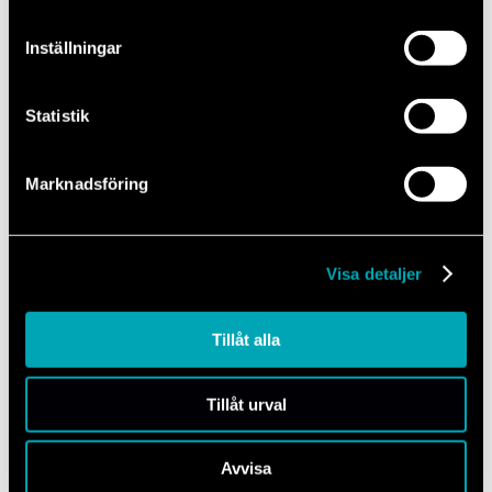
—
Inställningar
Välj försäkringsbolag för att se din uppskattade kostnad.
Statistik
Boka
Marknadsföring
Kostnaden för reparation eller byte styrs av din försäkrings-
självrisk. Hos oss, en auktoriserad verkstad, kostar det inte mer än
Visa detaljer
hos en icke-auktoriserad verkstad. Skillnaden är att du hos oss får
mer kvalitet och säkerhet för pengarna – eftersom vi alltid använder
originalrutor.
Tillåt alla
Tillåt urval
Enkelt och tryggt – vi guidar dig hela vägen
Avvisa