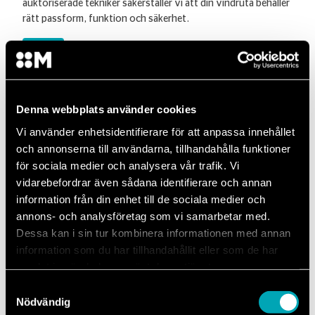
auktoriserade tekniker säkerställer vi att din vindruta behåller
rätt passform, funktion och säkerhet.
– Boka verkstadstid för din vindruta
Boka tid
Denna webbplats använder cookies
Vi använder enhetsidentifierare för att anpassa innehållet
Vad kostar det?
och annonserna till användarna, tillhandahålla funktioner
för sociala medier och analysera vår trafik. Vi
vidarebefordrar även sådana identifierare och annan
information från din enhet till de sociala medier och
Laga stenskott
Byta ruta
annons- och analysföretag som vi samarbetar med.
Dessa kan i sin tur kombinera informationen med annan
Försäkringsbolag
information som du har tillhandahållit eller som de har
samlat in när du har använt deras tjänster.
Samtyckesval
Nödvändig
UPPSKATTAD KOSTNAD