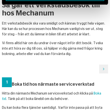
Så går ett verkstadsbesök till
hos Mechanum
Ett verkstadsbesök ska vara smidigt och kännas tryggt hela vägen.
Här kan du se hur processen hos Mechanum vanligtvis ser ut, steg
för steg – från att du lämnar in bilen till att arbetet är klart.
Vi finns alltid här om du undrar över något inför ditt besök. Tveka
inte att höra av dig till oss, så hjälper vi dig gärna med frågor kring
bokning, arbete eller vad du kan förvänta dig.
1
Boka tid hos närmaste serviceverkstad
Hitta din närmaste Mechanum serviceverkstad och klicka på
Boka
H
tid
. Tänk på att boka lånebil om du behöver.
m
b
Du kan boka flera tjänster samtidigt. Varför inte passa på att byta
ö