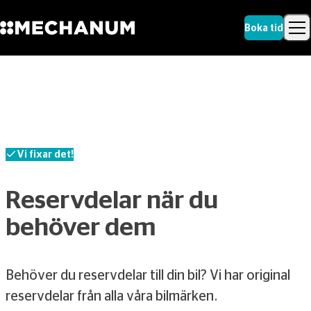
Boka tid
Sök
Skip to content
Sök
Vi fixar det!
Reservdelar när du
behöver dem
Behöver du reservdelar till din bil? Vi har original
reservdelar från alla våra bilmärken.