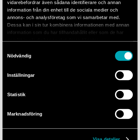
vidarebefordrar även sådana identifierare och annan
har vi på Mechanums verkstäder och det är bland annat det som gör
information från din enhet till de sociala medier och
oss till en auktoriserad verkstad för våra bilmärken.
annons- och analysföretag som vi samarbetar med.
Läs gärna mer om våra lösningar för service och reparation här på
Dessa kan i sin tur kombinera informationen med annan
sidan eller kontakta oss om du har några frågor. Hos oss är din bil
information som du har tillhandahållit eller som de har
alltid i trygga händer.
samlat in när du har använt deras tjänster.
Samtyckesval
Nödvändig
Här är de bilmärken som säljer original
reservdelar för
Inställningar
Statistik
Marknadsföring
Visa detaljer