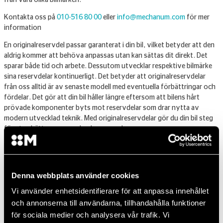
från våra olika bilmärken.
Kontakta oss på
010-516 80 00
eller
info@mechanum.com
för mer
information
En originalreservdel passar garanterat i din bil, vilket betyder att den
aldrig kommer att behöva anpassas utan kan sättas dit direkt. Det
sparar både tid och arbete. Dessutom utvecklar respektive bilmärke
sina reservdelar kontinuerligt. Det betyder att originalreservdelar
från oss alltid är av senaste modell med eventuella förbättringar och
fördelar. Det gör att din bil håller längre eftersom att bilens hårt
prövade komponenter byts mot reservdelar som drar nytta av
modern utvecklad teknik. Med originalreservdelar gör du din bil steg
för steg bättre anpassad och mer modern.
Det är väldigt bra för bilen att reservdelarna är originaldelar och
montering av originaldelar förlänger bilens livslängd. Vi säljer gärna
delar direkt till dig om du vill utföra arbetet själv, men rekommenderar
Denna webbplats använder cookies
att du låter oss utföra det. Det finns många anledningar till det men
den kanske främsta orsaken är att det är ett arbete som måste bli rätt
Vi använder enhetsidentifierare för att anpassa innehållet
och ska då skötas av utbildad personal som är specialister på service
och annonserna till användarna, tillhandahålla funktioner
av bilar. Det är både för din bils och din egen skull som det är
för sociala medier och analysera vår trafik. Vi
nödvändigt att kunniga människor utför arbetet. De specialisterna