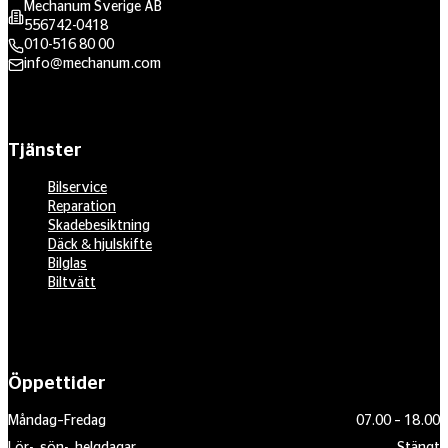
Mechanum Sverige AB
556742-0418
010-516 80 00
info@mechanum.com
Tjänster
Bilservice
Reparation
Skadebesiktning
Däck & hjulskifte
Bilglas
Biltvätt
Öppettider
Måndag–Fredag
07.00 – 18.00