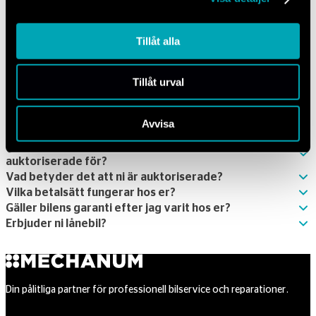
Tillåt alla
Vanliga frågor och svar
Tillåt urval
Avvisa
Kan jag lämna in min bil som är av ett märke ni inte är
auktoriserade för?
Vad betyder det att ni är auktoriserade?
Vilka betalsätt fungerar hos er?
Gäller bilens garanti efter jag varit hos er?
Erbjuder ni lånebil?
Din pålitliga partner för professionell bilservice och reparationer.