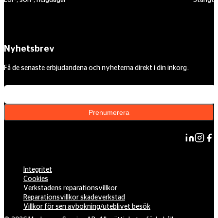
Lör-, sön-, helgdagar
Stängt
Nyhetsbrev
Få de senaste erbjudandena och nyheterna direkt i din inkorg.
Din e-postadress
Prenumerera
Integritet
Cookies
Verkstadens reparationsvillkor
Reparationsvillkor skadeverkstad
Villkor för sen avbokning/uteblivet besök