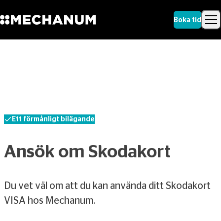
Boka tid
Sök
Skip to content
Sök
Ett förmånligt bilägande
Ansök om Skodakort
Du vet väl om att du kan använda ditt Skodakort
VISA hos Mechanum.