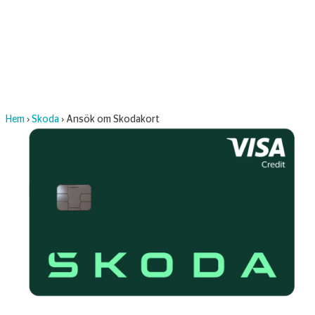
Hem
›
Skoda
›
Ansök om Skodakort