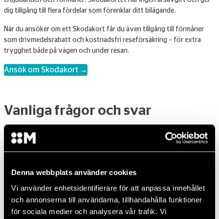
erbjudanden och förmåner. Skodakortet har ingen årsavgift och ger
dig tillgång till flera fördelar som förenklar ditt bilägande.
När du ansöker om ett Skodakort får du även tillgång till förmåner
som drivmedelsrabatt och kostnadsfri reseförsäkring – för extra
trygghet både på vägen och under resan.
Ansök om Skodakort →
Vanliga frågor och svar
Kan jag lämna in min bil som är av ett märke ni inte är
auktoriserade för?
Denna webbplats använder cookies
Vad betyder det att ni är auktoriserade?
Vi använder enhetsidentifierare för att anpassa innehållet
Vilka betalsätt fungerar hos er?
och annonserna till användarna, tillhandahålla funktioner
Gäller bilens garanti efter jag varit hos er?
för sociala medier och analysera vår trafik. Vi
Erbjuder ni lånebil?