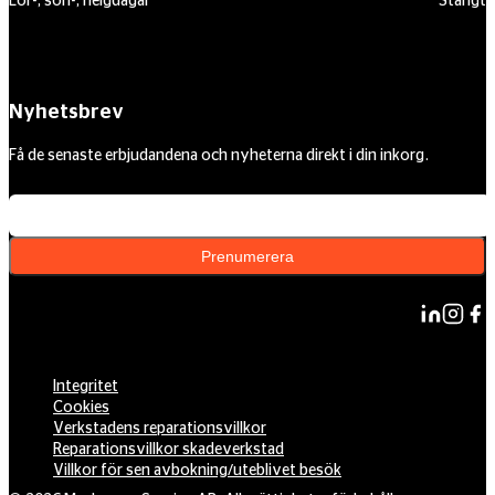
Lör-, sön-, helgdagar
Stängt
Nyhetsbrev
Få de senaste erbjudandena och nyheterna direkt i din inkorg.
Din e-postadress
Prenumerera
Integritet
Cookies
Verkstadens reparationsvillkor
Reparationsvillkor skadeverkstad
Villkor för sen avbokning/uteblivet besök