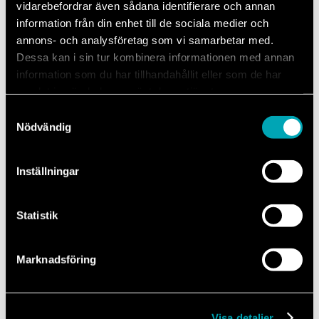
vidarebefordrar även sådana identifierare och annan
information från din enhet till de sociala medier och
annons- och analysföretag som vi samarbetar med.
Dessa kan i sin tur kombinera informationen med annan
information som du har tillhandahållit eller som de har
samlat in när du har använt deras tjänster.
Samtyckesval
Kontakta oss
Nödvändig
010-516 80 00
Inställningar
Vardagar 07.00-16.00
Statistik
Marknadsföring
E-post
info@mechanum.com
Visa detaljer