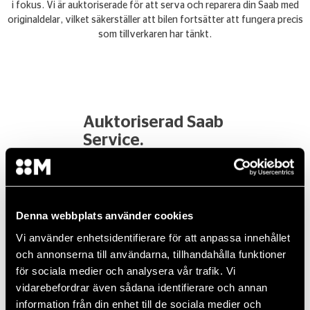
i fokus. Vi är auktoriserade för att serva och reparera din Saab med
originaldelar, vilket säkerställer att bilen fortsätter att fungera precis
som tillverkaren har tänkt.
Auktoriserad Saab
Service.
Som auktoriserad verkstad arbetar våra
tekniker enligt Saabs riktlinjer och använder
Denna webbplats använder cookies
avancerad diagnosutrustning som är
Vi använder enhetsidentifierare för att anpassa innehållet
anpassad för just din bil. Det innebär att vi
och annonserna till användarna, tillhandahålla funktioner
för sociala medier och analysera vår trafik. Vi
snabbt kan identifiera eventuella problem
vidarebefordrar även sådana identifierare och annan
och åtgärda dem på ett effektivt sätt.
information från din enhet till de sociala medier och