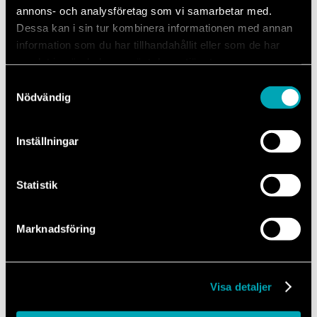
Oavsett om det handlar om regelbunden
annons- och analysföretag som vi samarbetar med.
service, felsökning eller mer omfattande
Dessa kan i sin tur kombinera informationen med annan
reparationer kan du känna dig trygg med att
information som du har tillhandahållit eller som de har
samlat in när du har använt deras tjänster.
din bil är i rätt händer.
Samtyckesval
Nödvändig
Inställningar
Trygghet när olyckan är
Statistik
framme.
Marknadsföring
Om din bil råkar ut för en skada kan du även
få hjälp av vår skadeverkstad. Vi hanterar allt
Visa detaljer
från mindre plåtskador till mer omfattande
reparationer och samarbetar med