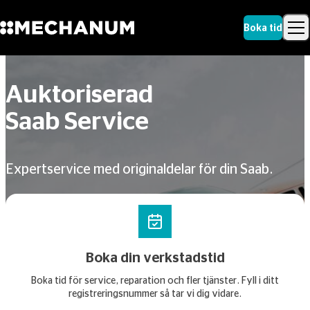
Boka tid
Sök
Skip to content
Sök
Auktoriserad
Saab Service
Expertservice med originaldelar för din Saab.
Boka din verkstadstid
Boka tid för service, reparation och fler tjänster. Fyll i ditt
registreringsnummer så tar vi dig vidare.