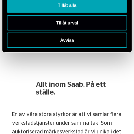
Tillåt alla
försäkringsbolag för att göra processen så
smidig som möjligt. Med moderna metoder
Tillåt urval
och noggrant arbete ser vi till att din bil
återställs till sitt ursprungliga skick.
Avvisa
Allt inom Saab. På ett
ställe.
En av våra stora styrkor är att vi samlar flera
verkstadstjänster under samma tak. Som
auktoriserad märkesverkstad är vi unika i det