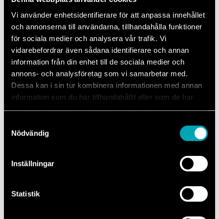
Vi använder enhetsidentifierare för att anpassa innehållet
och annonserna till användarna, tillhandahålla funktioner
Kan jag lämna in min bil som är av ett märke ni inte är
för sociala medier och analysera vår trafik. Vi
auktoriserade för?
vidarebefordrar även sådana identifierare och annan
Vad betyder det att ni är auktoriserade?
information från din enhet till de sociala medier och
Vilka betalsätt fungerar hos er?
annons- och analysföretag som vi samarbetar med.
Gäller bilens garanti efter jag varit hos er?
Erbjuder ni lånebil?
Dessa kan i sin tur kombinera informationen med annan
information som du har tillhandahållit eller som de har
samlat in när du har använt deras tjänster.
Samtyckesval
Nödvändig
Inställningar
Kontakta oss
010-516 80 00
Statistik
Vardagar 07.00-16.00