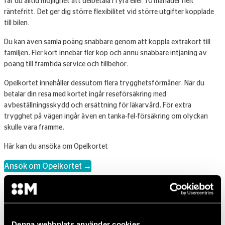
får du alltid möjlighet att delbetala i fyra eller 10 månader helt
räntefritt. Det ger dig större flexibilitet vid större utgifter kopplade
till bilen.
Du kan även samla poäng snabbare genom att koppla extrakort till
familjen. Fler kort innebär fler köp och ännu snabbare intjäning av
poäng till framtida service och tillbehör.
Opelkortet innehåller dessutom flera trygghetsförmåner. När du
betalar din resa med kortet ingår reseförsäkring med
avbeställningsskydd och ersättning för läkarvård. För extra
trygghet på vägen ingår även en tanka-fel-försäkring om olyckan
skulle vara framme.
Här kan du ansöka om Opelkortet
Ansök om Opelkortet →
Vanliga frågor och svar
Denna webbplats använder cookies