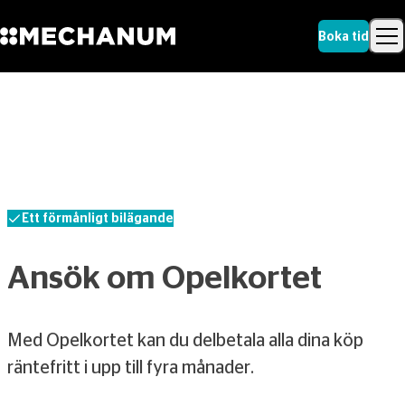
Boka tid
Sök
Skip to content
Sök
Ett förmånligt bilägande
Ansök om Opelkortet
Med Opelkortet kan du delbetala alla dina köp
räntefritt i upp till fyra månader.