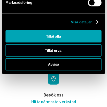
Marknadsföring
Visa detaljer
Tillåt alla
E-post
info@mechanum.com
Tillåt urval
Svar inom 24 timmar
Avvisa
Besök oss
Hitta närmaste verkstad