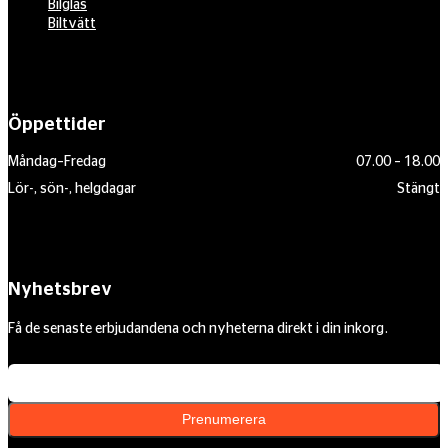
Bilglas
Biltvätt
Öppettider
Måndag–Fredag
07.00 – 18.00
Lör-, sön-, helgdagar
Stängt
Nyhetsbrev
Få de senaste erbjudandena och nyheterna direkt i din inkorg.
Din e-postadress
Prenumerera