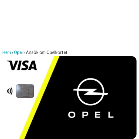
Hem
›
Opel
›
Ansök om Opelkortet