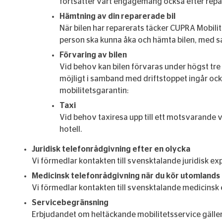
fortsätter vårt engagemang också efter rep
Hämtning av din reparerade bil
När bilen har reparerats täcker CUPRA Mobili
person ska kunna åka och hämta bilen, med
Förvaring av bilen
Vid behov kan bilen förvaras under högst tre 
möjligt i samband med driftstoppet ingår ocks
mobilitetsgarantin:
Taxi
Vid behov taxiresa upp till ett motsvarande vä
hotell.
Juridisk telefonrådgivning efter en olycka
Vi förmedlar kontakten till svensktalande juridisk exp
Medicinsk telefonrådgivning när du kör utomlands
Vi förmedlar kontakten till svensktalande medicinsk 
Servicebegränsning
Erbjudandet om heltäckande mobilitetsservice gäller 