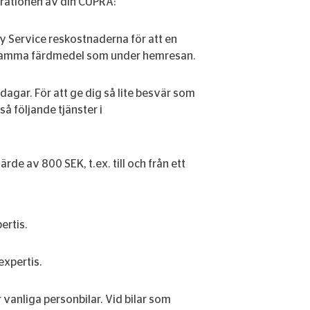
arationen av din CUPRA:
ty Service reskostnaderna för att en
 samma färdmedel som under hemresan.
dagar. För att ge dig så lite besvär som
å följande tjänster i
rde av 800 SEK, t.ex. till och från ett
ertis.
expertis.
vanliga personbilar. Vid bilar som