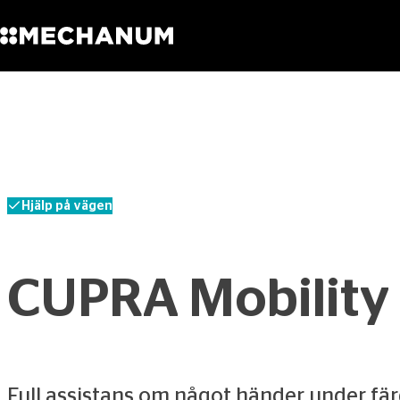
Sök
Skip to content
Hjälp på vägen
CUPRA Mobility 
Full assistans om något händer under fär