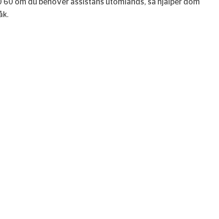
 60 om du behöver assistans utomlands, så hjälper dom
åk.
UPRA Mobility Service