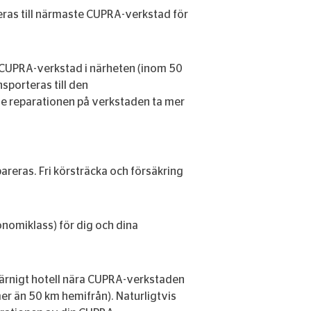
seras till närmaste CUPRA-verkstad för
n CUPRA-verkstad i närheten (inom 50
sporteras till den
le reparationen på verkstaden ta mer
areras. Fri körsträcka och försäkring
onomiklass) för dig och dina
tjärnigt hotell nära CUPRA-verkstaden
r än 50 km hemifrån). Naturligtvis