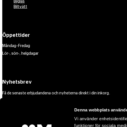
Bilglas
Biltvätt
Öppettider
Måndag–Fredag
Lör-, sön-, helgdagar
Nyhetsbrev
Få de senaste erbjudandena och nyheterna direkt i din inkorg.
Din e-postadress
Denna webbplats använde
Vi använder enhetsidentifie
funktioner för sociala medi