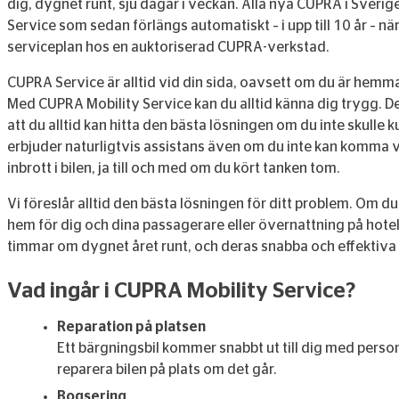
dig, dygnet runt, sju dagar i veckan. Alla nya CUPRA i Sver
Service som sedan förlängs automatiskt – i upp till 10 år – när
serviceplan hos en auktoriserad CUPRA-verkstad.
CUPRA Service är alltid vid din sida, oavsett om du är hemma
Med CUPRA Mobility Service kan du alltid känna dig trygg. D
att du alltid kan hitta den bästa lösningen om du inte skulle 
erbjuder naturligtvis assistans även om du inte kan komma vi
inbrott i bilen, ja till och med om du kört tanken tom.
Vi föreslår alltid den bästa lösningen för ditt problem. Om d
hem för dig och dina passagerare eller övernattning på hotell
timmar om dygnet året runt, och deras snabba och effektiva 
Vad ingår i CUPRA Mobility Service?
Reparation på platsen
Ett bärgningsbil kommer snabbt ut till dig med person
reparera bilen på plats om det går.
Bogsering