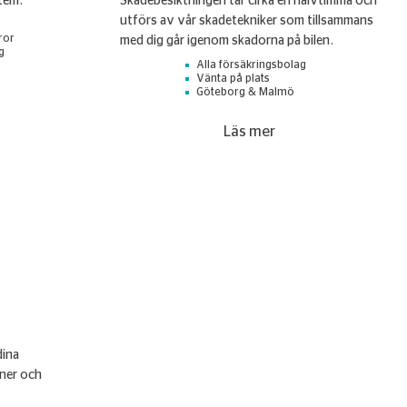
tem.
Skadebesiktningen tar cirka en halvtimma och
utförs av vår skadetekniker som tillsammans
ror
med dig går igenom skadorna på bilen.
g
Alla försäkringsbolag
Vänta på plats
Göteborg & Malmö
Läs mer
dina
oner och