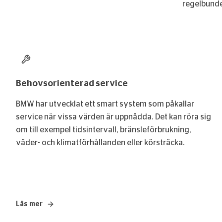
regelbundet
Behovsorienterad service
BMW har utvecklat ett smart system som påkallar
service när vissa värden är uppnådda. Det kan röra sig
om till exempel tidsintervall, bränsleförbrukning,
väder- och klimatförhållanden eller körsträcka.
Läs mer
– Behovsorienterad service