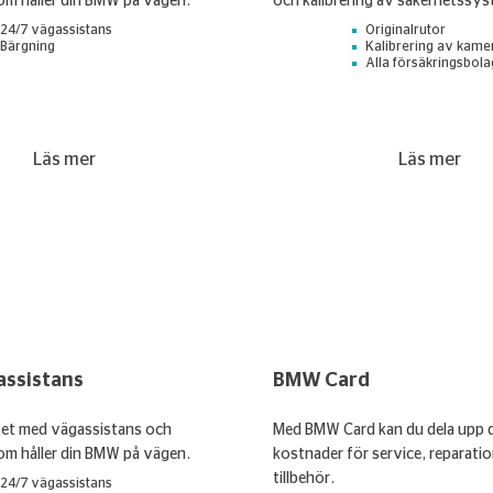
om håller din BMW på vägen.
och kalibrering av säkerhetssys
24/7 vägassistans
Originalrutor
Bärgning
Kalibrering av kame
Alla försäkringsbola
Läs mer
Läs mer
ssistans
BMW Card
tet med vägassistans och
Med BMW Card kan du dela upp 
om håller din BMW på vägen.
kostnader för service, reparati
tillbehör.
24/7 vägassistans