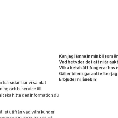
Kan jag lämna in min bil som ä
Vad betyder det att ni är auk
Vilka betalsätt fungerar hos 
Gäller bilens garanti efter jag
Erbjuder ni lånebil?
en här sidan har vi samlat
ing och bilservice till
lt ska hitta den information du
llet utifrån vad våra kunder