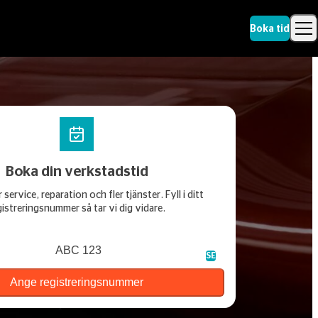
Boka tid
Sök
Boka din verkstadstid
 service, reparation och fler tjänster. Fyll i ditt
gistreringsnummer så tar vi dig vidare.
gsnummer
SE
Ange registreringsnummer