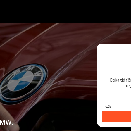
Boka tid för
re
Registrerin
 BMW.