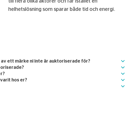
till flera olika aktörer och får istället en
helhetslösning som sparar både tid och energi.
r av ett märke ni inte är auktoriserade för?
toriserade?
er?
 varit hos er?