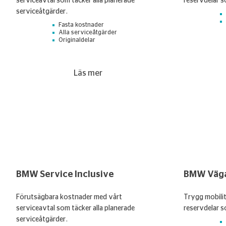
serviceavtal som täcker alla planerade
reservdelar s
serviceåtgärder.
Fasta kostnader
Alla serviceåtgärder
Originaldelar
Läs mer
BMW Service Inclusive
BMW Väga
Förutsägbara kostnader med vårt
Trygg mobili
serviceavtal som täcker alla planerade
reservdelar s
serviceåtgärder.