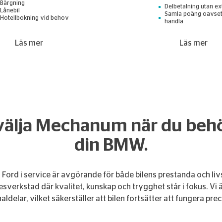
Bärgning
Delbetalning utan ex
Lånebil
Samla poäng oavset
Hotellbokning vid behov
handla
Läs mer
Läs mer
välja Mechanum när du behöv
din BMW.
in Ford i service är avgörande för både bilens prestanda och 
kesverkstad där kvalitet, kunskap och trygghet står i fokus. Vi 
ldelar, vilket säkerställer att bilen fortsätter att fungera prec