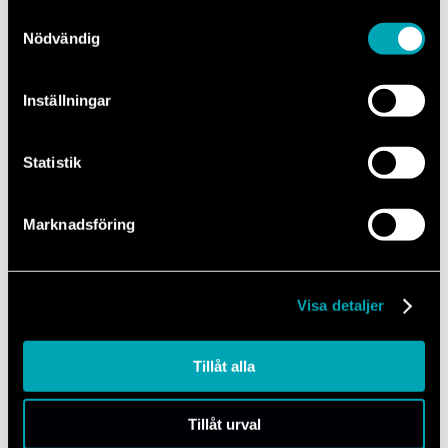
Samtyckesval
Nödvändig
Inställningar
E-post
Statistik
info@mechanum.com
Svar inom 24 timmar
Marknadsföring
Visa detaljer
Tillåt alla
Besök oss
Hitta närmaste verkstad
Tillåt urval