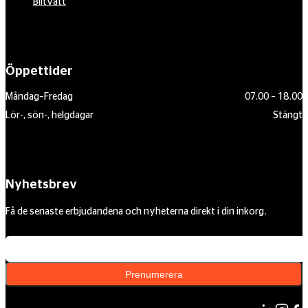
Biltvätt
Öppettider
Måndag–Fredag
07.00 – 18.00
Lör-, sön-, helgdagar
Stängt
Nyhetsbrev
Få de senaste erbjudandena och nyheterna direkt i din inkorg.
Din e-postadress
Prenumerera