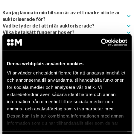
Kan jag lämna in min bil som är av ett märke ni inte är
auktoriserade för?
Vad betyder det att ni är auktoriserade?
Vilka betalsätt fungerar hos er?
Gäller bilens garanti efter jag varit hos er?
Erbjuder ni lånebil?
Denna webbplats använder cookies
Vi använder enhetsidentifierare för att anpassa innehållet
och annonserna till användarna, tillhandahålla funktioner
för sociala medier och analysera vår trafik. Vi
vidarebefordrar även sådana identifierare och annan
information från din enhet till de sociala medier och
Kontakta oss
annons- och analysföretag som vi samarbetar med.
010-516 80 00
Dessa kan i sin tur kombinera informationen med annan
information som du har tillhandahållit eller som de har
Vardagar 07.00-18.00
samlat in när du har använt deras tjänster.