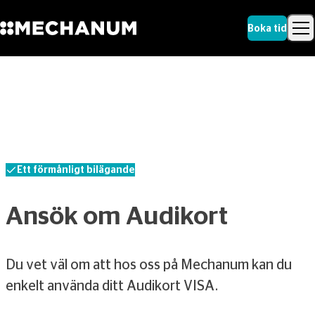
Boka tid
Sök
Skip to content
Sök
Ett förmånligt bilägande
Ansök om Audikort
Du vet väl om att hos oss på Mechanum kan du
enkelt använda ditt Audikort VISA.